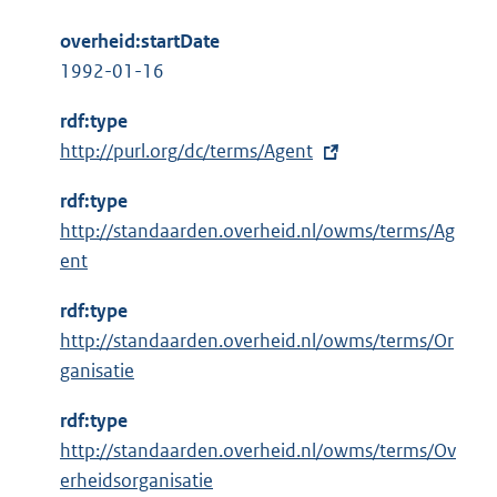
overheid:startDate
1992-01-16
rdf:type
E
http://purl.org/dc/terms/Agent
x
rdf:type
t
http://standaarden.overheid.nl/owms/terms/Ag
e
ent
r
n
rdf:type
e
http://standaarden.overheid.nl/owms/terms/Or
l
ganisatie
i
n
rdf:type
k
http://standaarden.overheid.nl/owms/terms/Ov
:
erheidsorganisatie