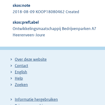
:
i
skos:note
n
2018-08-09 KOOP18080462 Created
k
skos:prefLabel
:
Ontwikkelingsmaatschappij Bedrijvenparken A7
Heerenveen-Joure
Over deze website
Contact
English
Help
Zoeken
Informatie hergebruiken