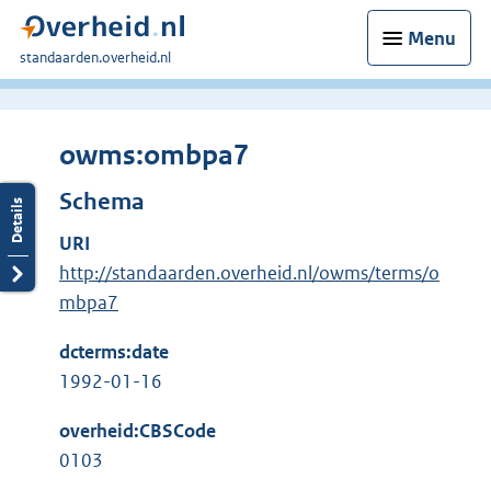
Menu
U
standaarden.overheid.nl
bent
hier:
owms:ombpa7
Schema
URI
http://standaarden.overheid.nl/owms/terms/o
mbpa7
dcterms:date
1992-01-16
overheid:CBSCode
0103