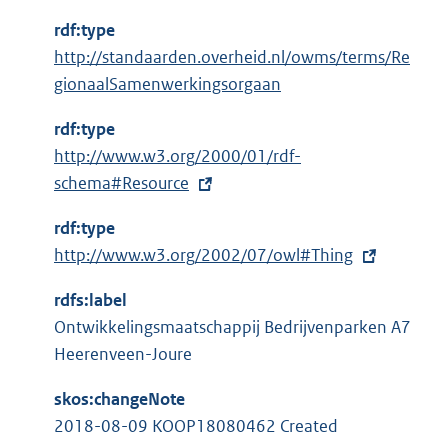
rdf:type
http://standaarden.overheid.nl/owms/terms/Re
gionaalSamenwerkingsorgaan
rdf:type
E
http://www.w3.org/2000/01/rdf-
x
schema#Resource
t
rdf:type
e
E
http://www.w3.org/2002/07/owl#Thing
r
x
n
rdfs:label
t
e
Ontwikkelingsmaatschappij Bedrijvenparken A7
e
l
Heerenveen-Joure
r
i
n
n
skos:changeNote
e
k
2018-08-09 KOOP18080462 Created
l