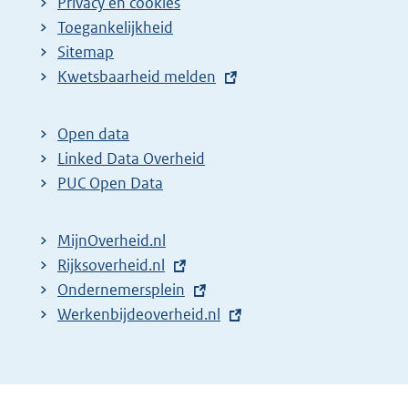
Privacy en cookies
Toegankelijkheid
Sitemap
E
Kwetsbaarheid melden
x
t
Open data
e
Linked Data Overheid
r
PUC Open Data
n
e
MijnOverheid.nl
l
E
Rijksoverheid.nl
i
x
E
Ondernemersplein
n
t
x
E
Werkenbijdeoverheid.nl
k
e
t
x
:
r
e
t
n
r
e