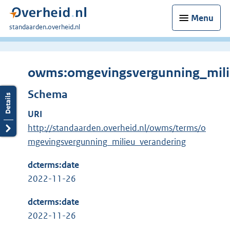
Menu
U
standaarden.overheid.nl
bent
hier:
owms:omgevingsvergunning_mili
Schema
URI
http://standaarden.overheid.nl/owms/terms/o
mgevingsvergunning_milieu_verandering
dcterms:date
2022-11-26
dcterms:date
2022-11-26