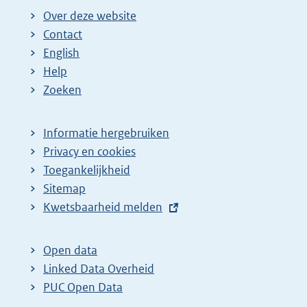
Over deze website
Contact
English
Help
Zoeken
Informatie hergebruiken
Privacy en cookies
Toegankelijkheid
Sitemap
E
Kwetsbaarheid melden
x
t
Open data
e
Linked Data Overheid
r
PUC Open Data
n