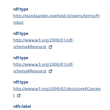
rdf:type
http://standaarden.overheid.nl/owms/terms/Pr
oduct
rdf:type
E
http://www.w3.org/2000/01/rdf-
x
schema#Resource
t
rdf:type
e
E
http://www.w3.org/2000/01/rdf-
r
x
schema#Resource
n
t
e
rdf:type
e
l
E
http://www.w3.org/2004/02/skos/core#Concep
r
i
x
t
n
n
t
e
k
rdfs:label
e