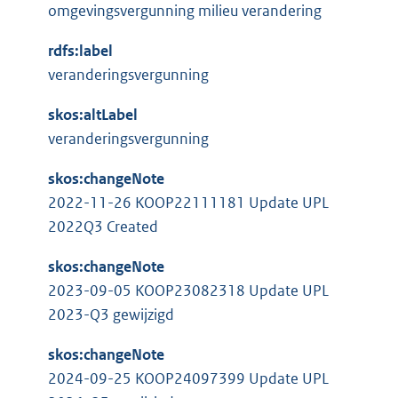
l
:
omgevingsvergunning milieu verandering
r
i
n
n
rdfs:label
e
k
veranderingsvergunning
l
:
i
skos:altLabel
n
veranderingsvergunning
k
skos:changeNote
:
2022-11-26 KOOP22111181 Update UPL
2022Q3 Created
skos:changeNote
2023-09-05 KOOP23082318 Update UPL
2023-Q3 gewijzigd
skos:changeNote
2024-09-25 KOOP24097399 Update UPL