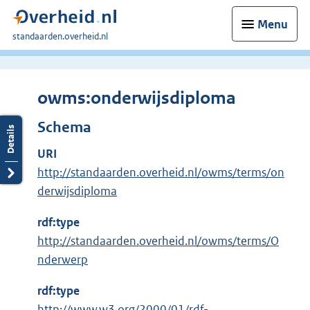
Menu
U
standaarden.overheid.nl
bent
hier:
owms:onderwijsdiploma
Schema
URI
http://standaarden.overheid.nl/owms/terms/on
derwijsdiploma
rdf:type
http://standaarden.overheid.nl/owms/terms/O
nderwerp
rdf:type
E
http://www.w3.org/2000/01/rdf-