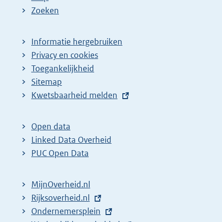
Zoeken
Informatie hergebruiken
Privacy en cookies
Toegankelijkheid
Sitemap
E
Kwetsbaarheid melden
x
t
Open data
e
Linked Data Overheid
r
PUC Open Data
n
e
MijnOverheid.nl
l
E
Rijksoverheid.nl
i
x
E
Ondernemersplein
n