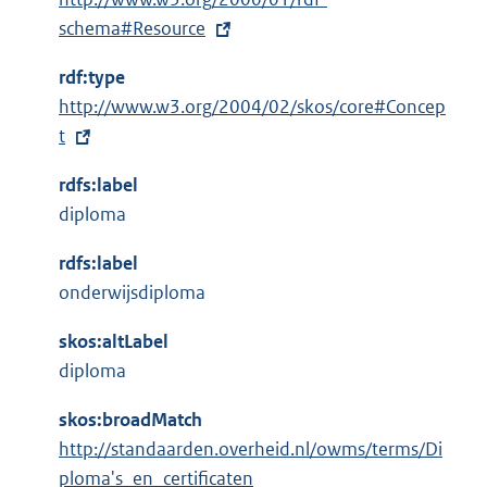
x
schema#Resource
t
rdf:type
e
E
http://www.w3.org/2004/02/skos/core#Concep
r
x
t
n
t
e
rdfs:label
e
l
diploma
r
i
n
n
rdfs:label
e
k
onderwijsdiploma
l
:
i
skos:altLabel
n
diploma
k
skos:broadMatch
:
http://standaarden.overheid.nl/owms/terms/Di
ploma's_en_certificaten