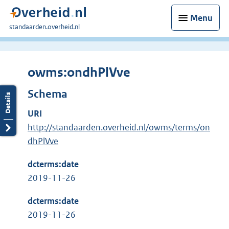
Menu
U
standaarden.overheid.nl
bent
hier:
owms:ondhPlVve
Schema
URI
http://standaarden.overheid.nl/owms/terms/on
dhPlVve
dcterms:date
2019-11-26
dcterms:date
2019-11-26