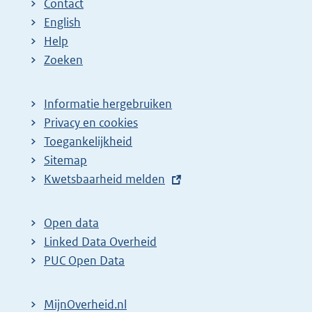
Contact
English
Help
Zoeken
Informatie hergebruiken
Privacy en cookies
Toegankelijkheid
Sitemap
E
Kwetsbaarheid melden
x
t
Open data
e
Linked Data Overheid
r
PUC Open Data
n
e
MijnOverheid.nl
l