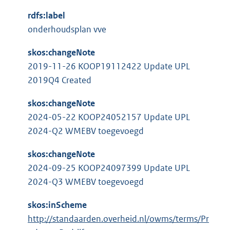
n
t
e
k
rdfs:label
e
l
:
onderhoudsplan vve
r
i
n
n
skos:changeNote
e
k
2019-11-26 KOOP19112422 Update UPL
l
:
2019Q4 Created
i
n
skos:changeNote
k
2024-05-22 KOOP24052157 Update UPL
:
2024-Q2 WMEBV toegevoegd
skos:changeNote
2024-09-25 KOOP24097399 Update UPL
2024-Q3 WMEBV toegevoegd
skos:inScheme
http://standaarden.overheid.nl/owms/terms/Pr