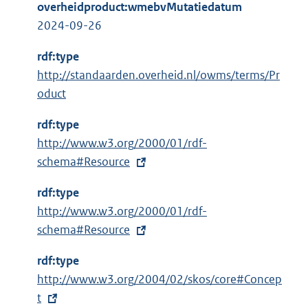
overheidproduct:wmebvMutatiedatum
2024-09-26
rdf:type
http://standaarden.overheid.nl/owms/terms/Pr
oduct
rdf:type
E
http://www.w3.org/2000/01/rdf-
x
schema#Resource
t
rdf:type
e
E
http://www.w3.org/2000/01/rdf-
r
x
schema#Resource
n
t
e
rdf:type
e
l
E
http://www.w3.org/2004/02/skos/core#Concep
r
i
x
t
n