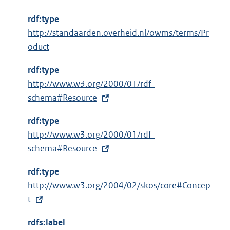
rdf:type
http://standaarden.overheid.nl/owms/terms/Pr
oduct
rdf:type
E
http://www.w3.org/2000/01/rdf-
x
schema#Resource
t
rdf:type
e
E
http://www.w3.org/2000/01/rdf-
r
x
schema#Resource
n
t
e
rdf:type
e
l
E
http://www.w3.org/2004/02/skos/core#Concep
r
i
x
t
n
n
t
e
k
rdfs:label
e