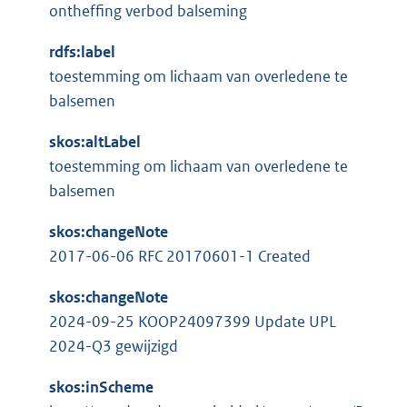
l
:
ontheffing verbod balseming
r
i
n
n
rdfs:label
e
k
toestemming om lichaam van overledene te
l
:
balsemen
i
n
skos:altLabel
k
toestemming om lichaam van overledene te
:
balsemen
skos:changeNote
2017-06-06 RFC 20170601-1 Created
skos:changeNote
2024-09-25 KOOP24097399 Update UPL
2024-Q3 gewijzigd
skos:inScheme