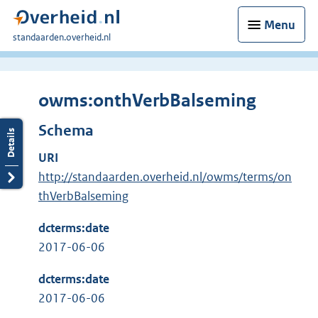
Menu
U
standaarden.overheid.nl
bent
hier:
owms:onthVerbBalseming
Schema
URI
http://standaarden.overheid.nl/owms/terms/on
thVerbBalseming
dcterms:date
2017-06-06
dcterms:date
2017-06-06