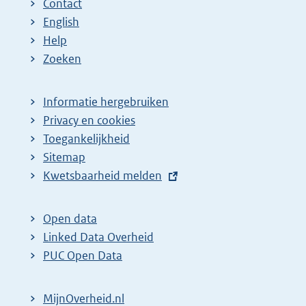
Contact
English
Help
Zoeken
Informatie hergebruiken
Privacy en cookies
Toegankelijkheid
Sitemap
E
Kwetsbaarheid melden
x
t
Open data
e
Linked Data Overheid
r
PUC Open Data
n
e
MijnOverheid.nl
l