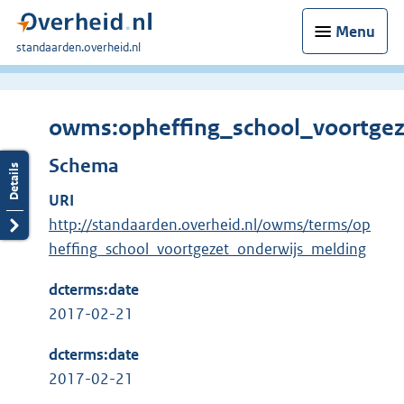
Menu
U
standaarden.overheid.nl
bent
hier:
owms:opheffing_school_voortgez
Schema
URI
http://standaarden.overheid.nl/owms/terms/op
heffing_school_voortgezet_onderwijs_melding
dcterms:date
2017-02-21
dcterms:date
2017-02-21