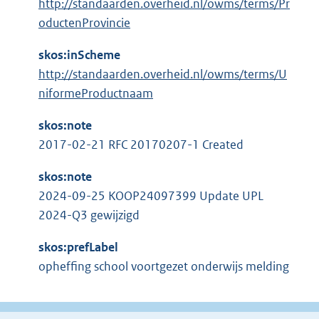
http://standaarden.overheid.nl/owms/terms/Pr
oductenProvincie
skos:inScheme
http://standaarden.overheid.nl/owms/terms/U
niformeProductnaam
skos:note
2017-02-21 RFC 20170207-1 Created
skos:note
2024-09-25 KOOP24097399 Update UPL
2024-Q3 gewijzigd
skos:prefLabel
opheffing school voortgezet onderwijs melding