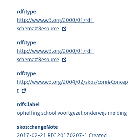
rdf:type
E
http://www.w3.org/2000/01/rdf-
x
schema#Resource
t
rdf:type
e
E
http://www.w3.org/2000/01/rdf-
r
x
schema#Resource
n
t
e
rdf:type
e
l
E
http://www.w3.org/2004/02/skos/core#Concep
r
i
x
t
n
n
t
e
k
rdfs:label
e
l
:
opheffing school voortgezet onderwijs melding
r
i
n
n
skos:changeNote
e
k
2017-02-21 RFC 20170207-1 Created