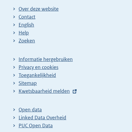
Over deze website
Contact
English
Help
Zoeken
Informatie hergebruiken
Privacy en cookies
Toegankelijkheid
Sitemap
E
Kwetsbaarheid melden
x
t
Open data
e
Linked Data Overheid
r
PUC Open Data
n