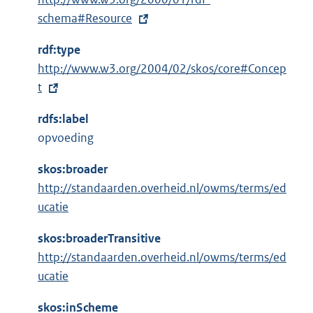
x
schema#Resource
t
rdf:type
e
E
http://www.w3.org/2004/02/skos/core#Concep
r
x
t
n
t
e
rdfs:label
e
l
opvoeding
r
i
n
n
skos:broader
e
k
http://standaarden.overheid.nl/owms/terms/ed
l
:
ucatie
i
n
skos:broaderTransitive
k
http://standaarden.overheid.nl/owms/terms/ed
:
ucatie
skos:inScheme