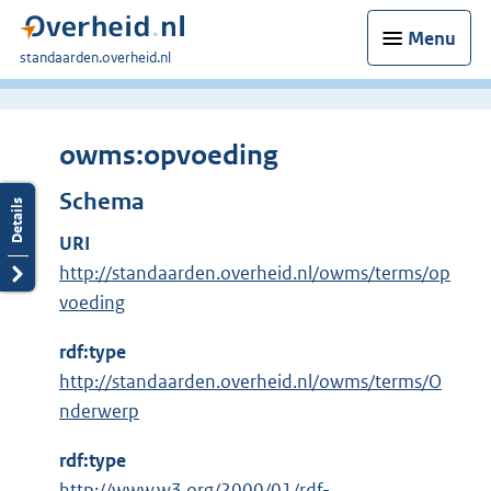
Menu
U
standaarden.overheid.nl
bent
hier:
owms:opvoeding
Schema
URI
http://standaarden.overheid.nl/owms/terms/op
voeding
rdf:type
http://standaarden.overheid.nl/owms/terms/O
nderwerp
rdf:type
E
http://www.w3.org/2000/01/rdf-