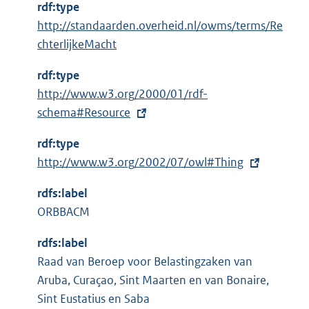
rdf:type
http://standaarden.overheid.nl/owms/terms/Re
chterlijkeMacht
rdf:type
E
http://www.w3.org/2000/01/rdf-
x
schema#Resource
t
rdf:type
e
E
http://www.w3.org/2002/07/owl#Thing
r
x
n
rdfs:label
t
e
ORBBACM
e
l
r
i
rdfs:label
n
n
Raad van Beroep voor Belastingzaken van
e
k
Aruba, Curaçao, Sint Maarten en van Bonaire,
l
:
Sint Eustatius en Saba