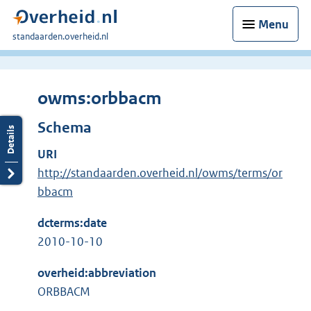
Menu
U
standaarden.overheid.nl
bent
hier:
owms:orbbacm
Schema
URI
http://standaarden.overheid.nl/owms/terms/or
bbacm
dcterms:date
2010-10-10
overheid:abbreviation
ORBBACM