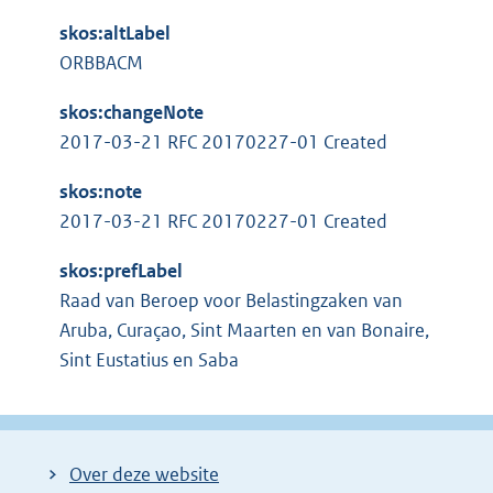
i
n
skos:altLabel
k
ORBBACM
:
skos:changeNote
2017-03-21 RFC 20170227-01 Created
skos:note
2017-03-21 RFC 20170227-01 Created
skos:prefLabel
Raad van Beroep voor Belastingzaken van
Aruba, Curaçao, Sint Maarten en van Bonaire,
Sint Eustatius en Saba
Over deze website