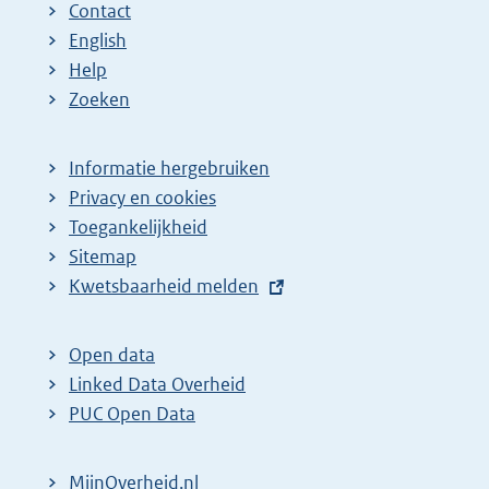
Contact
English
Help
Zoeken
Informatie hergebruiken
Privacy en cookies
Toegankelijkheid
Sitemap
E
Kwetsbaarheid melden
x
t
Open data
e
Linked Data Overheid
r
PUC Open Data
n
e
MijnOverheid.nl