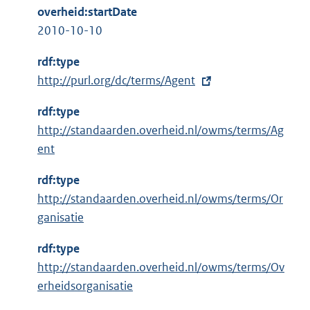
overheid:startDate
2010-10-10
rdf:type
E
http://purl.org/dc/terms/Agent
x
rdf:type
t
http://standaarden.overheid.nl/owms/terms/Ag
e
ent
r
n
rdf:type
e
http://standaarden.overheid.nl/owms/terms/Or
l
ganisatie
i
n
rdf:type
k
http://standaarden.overheid.nl/owms/terms/Ov
:
erheidsorganisatie