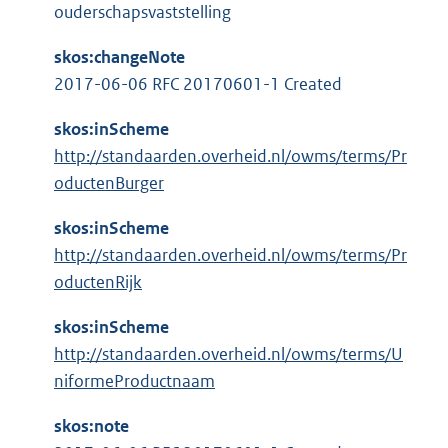
l
:
ouderschapsvaststelling
r
i
n
n
skos:changeNote
e
k
2017-06-06 RFC 20170601-1 Created
l
:
i
skos:inScheme
n
http://standaarden.overheid.nl/owms/terms/Pr
k
oductenBurger
:
skos:inScheme
http://standaarden.overheid.nl/owms/terms/Pr
oductenRijk
skos:inScheme
http://standaarden.overheid.nl/owms/terms/U
niformeProductnaam
skos:note