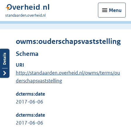
Menu
U
standaarden.overheid.nl
bent
hier:
owms:ouderschapsvaststelling
Schema
URI
http://standaarden.overheid.nl/owms/terms/ou
derschapsvaststelling
dcterms:date
2017-06-06
dcterms:date
2017-06-06