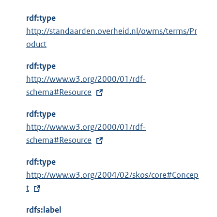
rdf:type
http://standaarden.overheid.nl/owms/terms/Pr
oduct
rdf:type
E
http://www.w3.org/2000/01/rdf-
x
schema#Resource
t
rdf:type
e
E
http://www.w3.org/2000/01/rdf-
r
x
schema#Resource
n
t
e
rdf:type
e
l
E
http://www.w3.org/2004/02/skos/core#Concep
r
i
x
t
n
n
t
e
k
rdfs:label
e