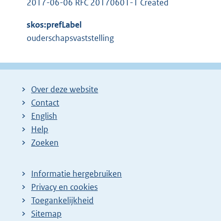
2017-06-06 RFC 20170601-1 Created
skos:prefLabel
ouderschapsvaststelling
Over deze website
Contact
English
Help
Zoeken
Informatie hergebruiken
Privacy en cookies
Toegankelijkheid
Sitemap