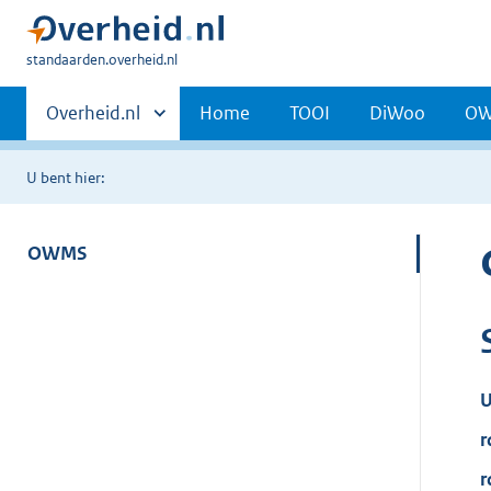
U
standaarden.overheid.nl
bent
Primaire
hier:
Andere
Overheid.nl
Home
TOOI
DiWoo
O
sites
navigatie
binnen
U bent hier:
OWMS
U
r
r