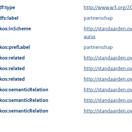
x
df:type
E
http://www.w3.org/2
t
x
dfs:label
partnerschap
e
t
kos:inScheme
r
http://standaarden.o
e
n
aurus
r
e
kos:prefLabel
n
partnerschap
l
e
kos:related
http://standaarden.o
i
l
kos:related
n
http://standaarden.o
i
k
kos:related
n
http://standaarden.o
:
k
kos:semanticRelation
http://standaarden.o
:
kos:semanticRelation
http://standaarden.o
kos:semanticRelation
http://standaarden.o