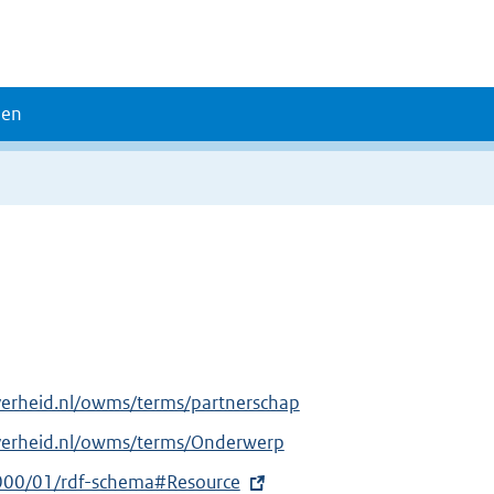
den
verheid.nl/owms/terms/partnerschap
overheid.nl/owms/terms/Onderwerp
000/01/rdf-schema#Resource