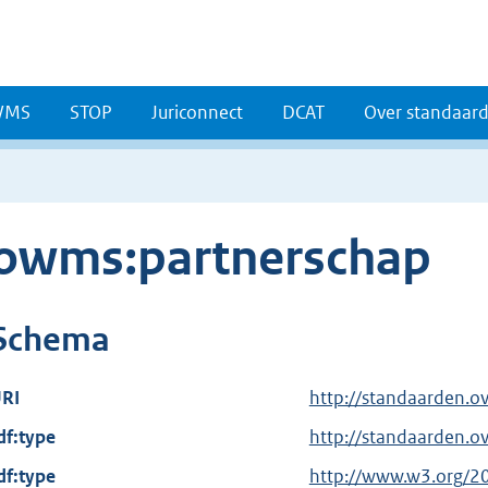
WMS
STOP
Juriconnect
DCAT
Over standaar
owms:partnerschap
Schema
RI
http://standaarden.o
df:type
http://standaarden.
df:type
E
http://www.w3.org/2