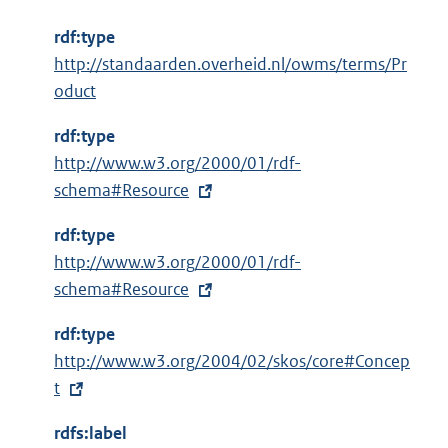
rdf:type
http://standaarden.overheid.nl/owms/terms/Pr
oduct
rdf:type
E
http://www.w3.org/2000/01/rdf-
x
schema#Resource
t
rdf:type
e
E
http://www.w3.org/2000/01/rdf-
r
x
schema#Resource
n
t
e
rdf:type
e
l
E
http://www.w3.org/2004/02/skos/core#Concep
r
i
x
t
n
n
t
e
k
rdfs:label
e