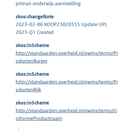
l
:
primair onderwijs aanmelding
r
i
n
n
skos:changeNote
e
k
2023-02-06 KOOP23020555 Update UPL
l
:
2023-Q1 Created
i
n
skos:inScheme
k
http://standaarden.overheid.nl/owms/terms/Pr
:
oductenBurger
skos:inScheme
http://standaarden.overheid.nl/owms/terms/Pr
oductenRijk
skos:inScheme
http://standaarden.overheid.nl/owms/terms/U
niformeProductnaam