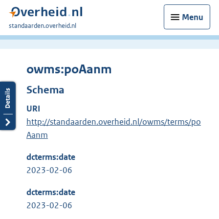
Menu
U
standaarden.overheid.nl
bent
hier:
owms:poAanm
Schema
URI
http://standaarden.overheid.nl/owms/terms/po
Aanm
dcterms:date
2023-02-06
dcterms:date
2023-02-06