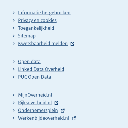
Informatie hergebruiken
Privacy en cookies
Toegankelijkheid
Sitemap
E
Kwetsbaarheid melden
x
t
Open data
e
Linked Data Overheid
r
PUC Open Data
n
e
MijnOverheid.nl
l
E
Rijksoverheid.nl
i
x
E
Ondernemersplein
n
t
x
E
Werkenbijdeoverheid.nl
k
e
t
x