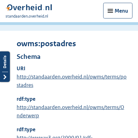
Menu
U
standaarden.overheid.nl
bent
hier:
owms:postadres
Schema
URI
http://standaarden.overheid.nl/owms/terms/po
stadres
rdf:type
http://standaarden.overheid.nl/owms/terms/O
nderwerp
rdf:type
E
http://www.w3.org/2000/01/rdf-