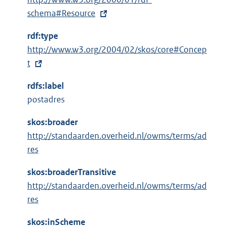
x
schema#Resource
t
rdf:type
e
E
http://www.w3.org/2004/02/skos/core#Concep
r
x
t
n
t
e
rdfs:label
e
l
postadres
r
i
n
n
skos:broader
e
k
http://standaarden.overheid.nl/owms/terms/ad
l
:
res
i
n
skos:broaderTransitive
k
http://standaarden.overheid.nl/owms/terms/ad
:
res
skos:inScheme