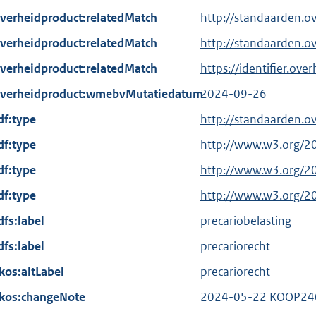
verheidproduct:relatedMatch
http://standaarden.o
verheidproduct:relatedMatch
http://standaarden.o
verheidproduct:relatedMatch
https://identifier.ov
verheidproduct:wmebvMutatiedatum
2024-09-26
df:type
http://standaarden.o
df:type
E
http://www.w3.org/2
x
df:type
E
http://www.w3.org/2
t
x
df:type
E
http://www.w3.org/2
e
t
x
dfs:label
r
precariobelasting
e
t
n
dfs:label
r
precariorecht
e
e
n
kos:altLabel
r
precariorecht
l
e
n
kos:changeNote
i
2024-05-22 KOOP24
l
e