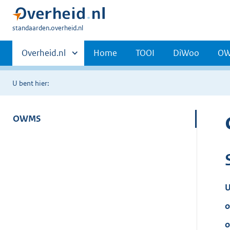
U
standaarden.overheid.nl
bent
Primaire
hier:
Andere
Overheid.nl
Home
TOOI
DiWoo
O
sites
navigatie
binnen
U bent hier:
OWMS
U
o
o