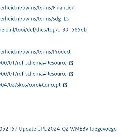
verheid.nl/owms/terms/Financien
verheid.nl/owms/terms/sdg_L5
erheid.nl/tooi/def/thes/top/c_391585db
verheid.nl/owms/terms/Product
000/01/rdf-schema#Resource
000/01/rdf-schema#Resource
004/02/skos/core#Concept
052157 Update UPL 2024-Q2 WMEBV toegevoegd