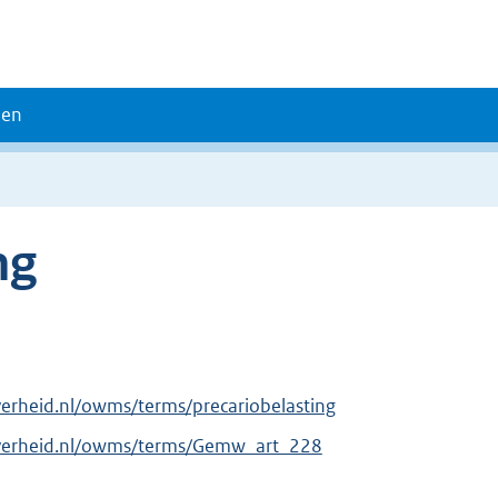
den
ng
verheid.nl/owms/terms/precariobelasting
overheid.nl/owms/terms/Gemw_art_228