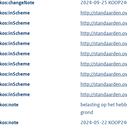
n
kos:changeNote
i
2024-09-25 KOOP24
l
k
n
kos:inScheme
i
http://standaarden.
:
k
n
kos:inScheme
http://standaarden.o
:
k
kos:inScheme
http://standaarden.o
:
kos:inScheme
http://standaarden.
kos:inScheme
http://standaarden.
kos:inScheme
http://standaarden.o
kos:inScheme
http://standaarden.o
kos:inScheme
http://standaarden.
kos:inScheme
http://standaarden.o
kos:note
belasting op het heb
grond
kos:note
2024-05-22 KOOP24