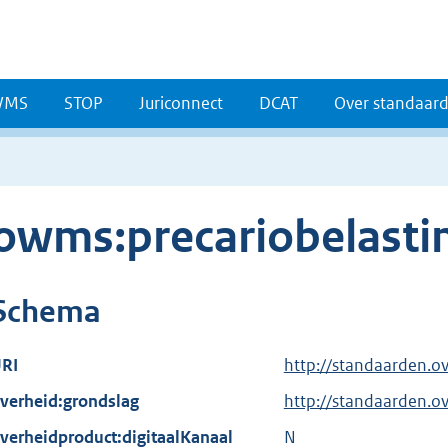
WMS
STOP
Juriconnect
DCAT
Over standaar
owms:precariobelasti
Schema
RI
http://standaarden.o
verheid:grondslag
http://standaarden.
verheidproduct:digitaalKanaal
N