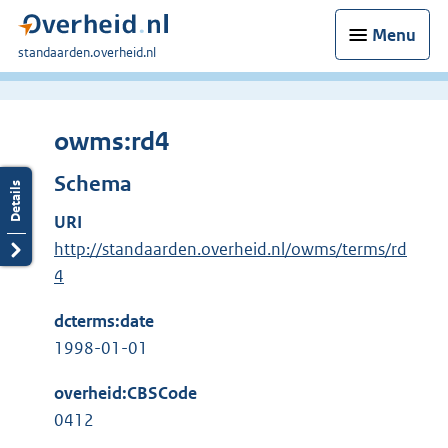
Menu
U
standaarden.overheid.nl
bent
hier:
owms:rd4
Schema
URI
http://standaarden.overheid.nl/owms/terms/rd
4
dcterms:date
1998-01-01
overheid:CBSCode
0412