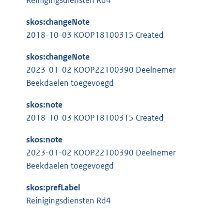
Reinigingsdiensten Rd4
e
l
r
i
skos:changeNote
n
n
2018-10-03 KOOP18100315 Created
e
k
l
skos:changeNote
:
i
2023-01-02 KOOP22100390 Deelnemer
n
Beekdaelen toegevoegd
k
skos:note
:
2018-10-03 KOOP18100315 Created
skos:note
2023-01-02 KOOP22100390 Deelnemer
Beekdaelen toegevoegd
skos:prefLabel
Reinigingsdiensten Rd4