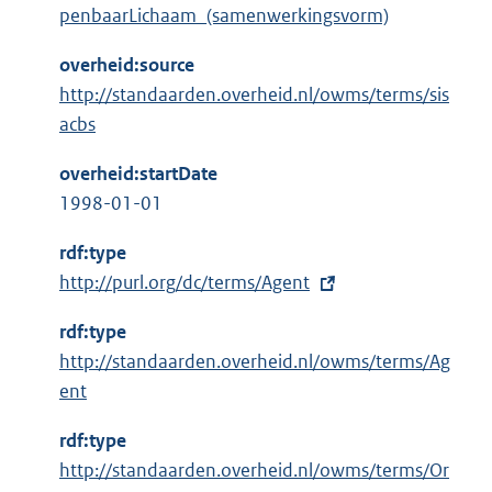
penbaarLichaam_(samenwerkingsvorm)
overheid:source
http://standaarden.overheid.nl/owms/terms/sis
acbs
overheid:startDate
1998-01-01
rdf:type
E
http://purl.org/dc/terms/Agent
x
rdf:type
t
http://standaarden.overheid.nl/owms/terms/Ag
e
ent
r
n
rdf:type
e
http://standaarden.overheid.nl/owms/terms/Or
l