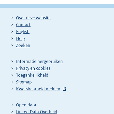
Over deze website
Contact
English
Help
Zoeken
Informatie hergebruiken
Privacy en cookies
Toegankelijkheid
Sitemap
E
Kwetsbaarheid melden
x
t
Open data
e
Linked Data Overheid