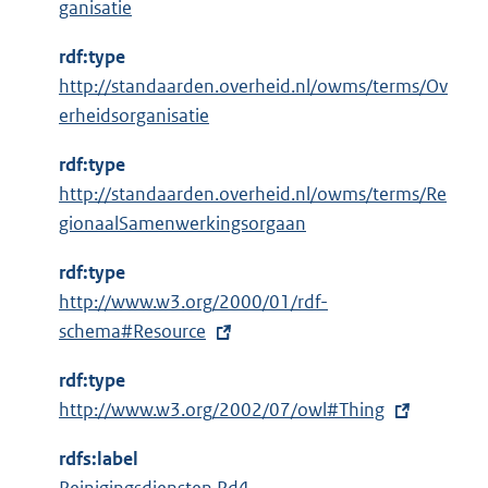
ganisatie
i
n
rdf:type
k
http://standaarden.overheid.nl/owms/terms/Ov
:
erheidsorganisatie
rdf:type
http://standaarden.overheid.nl/owms/terms/Re
gionaalSamenwerkingsorgaan
rdf:type
E
http://www.w3.org/2000/01/rdf-
x
schema#Resource
t
rdf:type
e
E
http://www.w3.org/2002/07/owl#Thing
r
x
n
rdfs:label
t
e