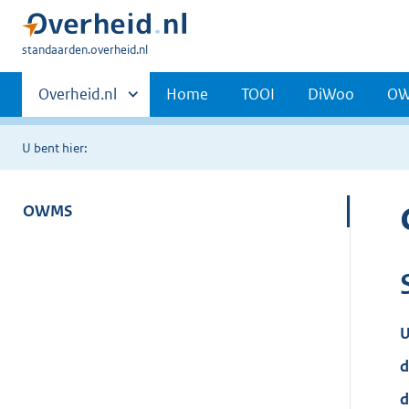
U
standaarden.overheid.nl
bent
Primaire
hier:
Andere
Overheid.nl
Home
TOOI
DiWoo
O
sites
navigatie
binnen
U bent hier:
OWMS
U
d
d