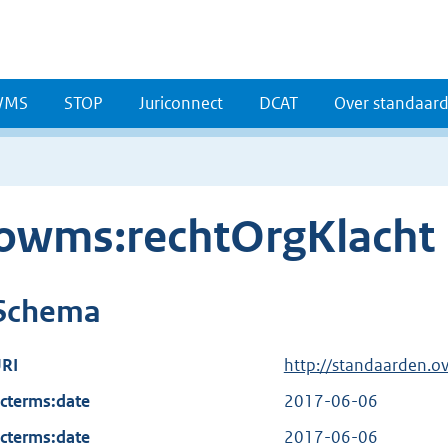
WMS
STOP
Juriconnect
DCAT
Over standaar
owms:rechtOrgKlacht
Schema
RI
http://standaarden.o
cterms:date
2017-06-06
cterms:date
2017-06-06