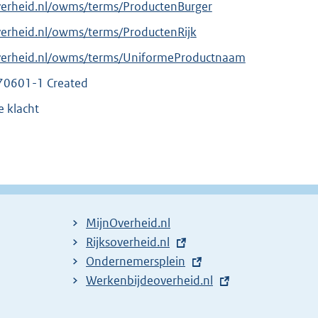
verheid.nl/owms/terms/ProductenBurger
verheid.nl/owms/terms/ProductenRijk
overheid.nl/owms/terms/UniformeProductnaam
70601-1 Created
e klacht
MijnOverheid.nl
E
Rijksoverheid.nl
x
E
Ondernemersplein
t
x
E
Werkenbijdeoverheid.nl
e
t
x