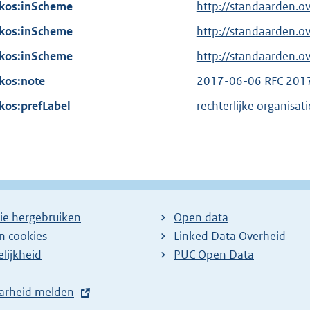
n
kos:inScheme
i
http://standaarden.o
l
e
n
kos:inScheme
i
http://standaarden.o
l
k
n
kos:inScheme
i
http://standaarden.
:
k
n
kos:note
2017-06-06 RFC 201
:
k
kos:prefLabel
rechterlijke organisati
:
ie hergebruiken
Open data
en cookies
Linked Data Overheid
lijkheid
PUC Open Data
arheid melden