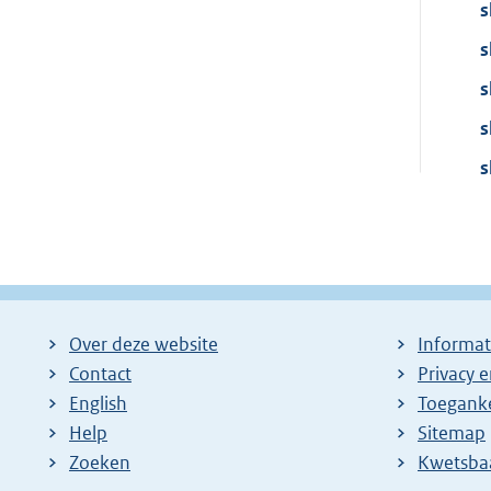
s
s
s
s
s
Over deze website
Informat
Contact
Privacy 
English
Toeganke
Help
Sitemap
Zoeken
E
Kwetsba