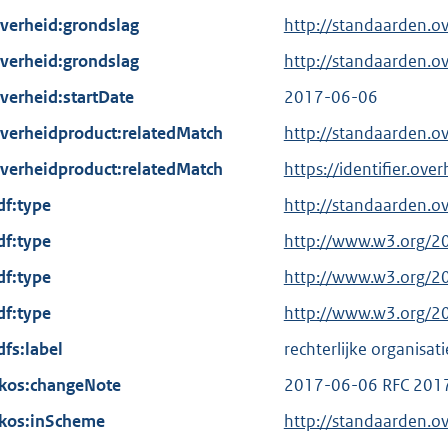
verheid:grondslag
http://standaarden.o
verheid:grondslag
http://standaarden.o
verheid:startDate
2017-06-06
verheidproduct:relatedMatch
http://standaarden.o
verheidproduct:relatedMatch
https://identifier.ove
df:type
http://standaarden.o
df:type
E
http://www.w3.org/2
x
df:type
E
http://www.w3.org/2
t
x
df:type
E
http://www.w3.org/2
e
t
x
dfs:label
r
rechterlijke organisati
e
t
n
kos:changeNote
r
2017-06-06 RFC 201
e
e
n
kos:inScheme
r
http://standaarden.o
l
e