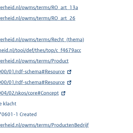
verheid.nl/owms/terms/RO_art_13a
verheid.nl/owms/terms/RO_art_26
verheid.nl/owms/terms/Recht_(thema)
rheid.nl/tooi/def/thes/top/c_f4679acc
verheid.nl/owms/terms/Product
000/01/rdf-schema#Resource
000/01/rdf-schema#Resource
004/02/skos/core#Concept
e klacht
70601-1 Created
verheid.nl/owms/terms/ProductenBedrijf