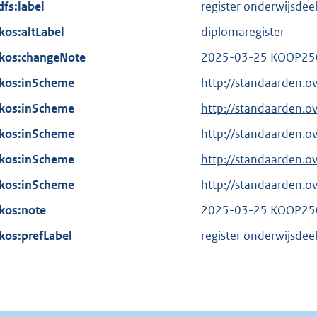
n
dfs:label
r
register onderwijsde
l
e
e
n
kos:altLabel
i
r
diplomaregister
l
e
n
n
kos:changeNote
i
2025-03-25 KOOP250
l
k
e
n
kos:inScheme
i
http://standaarden.o
:
l
k
n
kos:inScheme
i
http://standaarden.o
:
k
n
kos:inScheme
http://standaarden.o
:
k
kos:inScheme
http://standaarden.o
:
kos:inScheme
http://standaarden.
kos:note
2025-03-25 KOOP250
kos:prefLabel
register onderwijsde