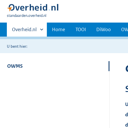
U
standaarden.overheid.nl
bent
Primaire
hier:
Andere
Overheid.nl
Home
TOOI
DiWoo
O
sites
navigatie
binnen
U bent hier:
OWMS
U
d
d