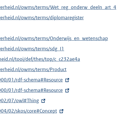
overheid.nl/owms/terms/Wet_reg_onderw_deeln_art_4
verheid.nl/owms/terms/diplomaregister
overheid.nl/owms/terms/Onderwijs_en_wetenschap
verheid.nl/owms/terms/sdg_I1
erheid.nl/tooi/def/thes/top/c_c232ae4a
verheid.nl/owms/terms/Product
000/01/rdf-schema#Resource
000/01/rdf-schema#Resource
002/07/owl#Thing
004/02/skos/core#Concept