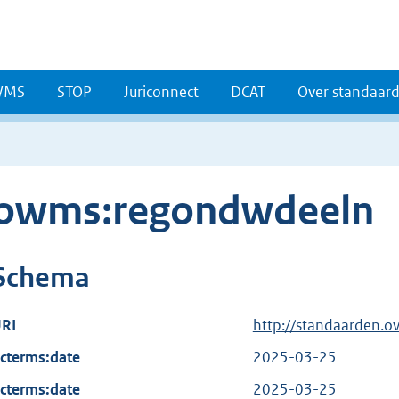
WMS
STOP
Juriconnect
DCAT
Over standaar
owms:regondwdeeln
Schema
RI
http://standaarden.
cterms:date
2025-03-25
cterms:date
2025-03-25