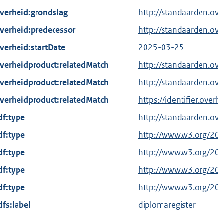
verheid:grondslag
http://standaarden.
verheid:predecessor
http://standaarden.o
verheid:startDate
2025-03-25
verheidproduct:relatedMatch
http://standaarden.
verheidproduct:relatedMatch
http://standaarden.o
verheidproduct:relatedMatch
https://identifier.ov
df:type
http://standaarden.o
df:type
E
http://www.w3.org/2
x
df:type
E
http://www.w3.org/2
t
x
df:type
E
http://www.w3.org/2
e
t
x
df:type
r
E
http://www.w3.org/2
e
t
n
x
dfs:label
r
diplomaregister
e
e
t