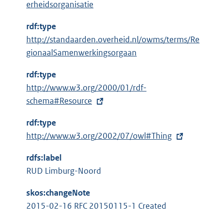
erheidsorganisatie
rdf:type
http://standaarden.overheid.nl/owms/terms/Re
gionaalSamenwerkingsorgaan
rdf:type
E
http://www.w3.org/2000/01/rdf-
x
schema#Resource
t
rdf:type
e
E
http://www.w3.org/2002/07/owl#Thing
r
x
n
rdfs:label
t
e
RUD Limburg-Noord
e
l
r
i
skos:changeNote
n
n
2015-02-16 RFC 20150115-1 Created
e