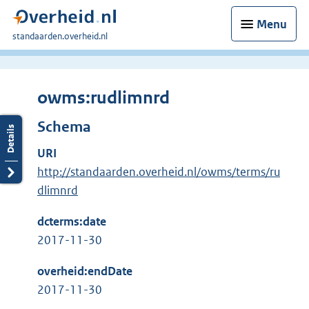
Menu
U
standaarden.overheid.nl
bent
hier:
owms:rudlimnrd
Schema
URI
http://standaarden.overheid.nl/owms/terms/ru
dlimnrd
dcterms:date
2017-11-30
overheid:endDate
2017-11-30