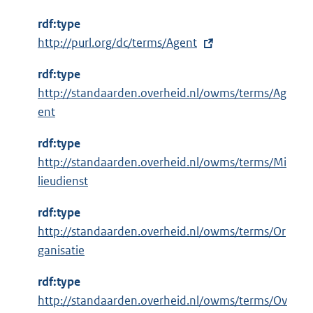
rdf:type
E
http://purl.org/dc/terms/Agent
x
rdf:type
t
http://standaarden.overheid.nl/owms/terms/Ag
e
ent
r
n
rdf:type
e
http://standaarden.overheid.nl/owms/terms/Mi
l
lieudienst
i
n
rdf:type
k
http://standaarden.overheid.nl/owms/terms/Or
:
ganisatie
rdf:type
http://standaarden.overheid.nl/owms/terms/Ov