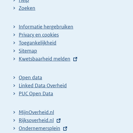
Zoeken
Informatie hergebruiken
Privacy en cookies
Toegankelijkheid
Sitemap
E
Kwetsbaarheid melden
x
t
Open data
e
Linked Data Overheid
r
PUC Open Data
n
e
MijnOverheid.nl
l
E
Rijksoverheid.nl
i
x
E
Ondernemersplein
n