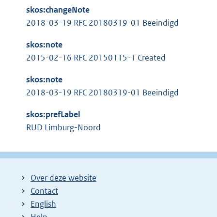
k
l
skos:changeNote
:
i
2018-03-19 RFC 20180319-01 Beeindigd
n
skos:note
k
2015-02-16 RFC 20150115-1 Created
:
skos:note
2018-03-19 RFC 20180319-01 Beeindigd
skos:prefLabel
RUD Limburg-Noord
Over deze website
Contact
English
Help