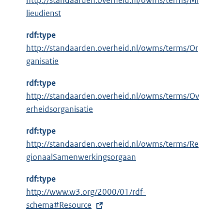
http://standaarden.overheid.nl/owms/terms/Mi
l
lieudienst
i
n
rdf:type
k
http://standaarden.overheid.nl/owms/terms/Or
:
ganisatie
rdf:type
http://standaarden.overheid.nl/owms/terms/Ov
erheidsorganisatie
rdf:type
http://standaarden.overheid.nl/owms/terms/Re
gionaalSamenwerkingsorgaan
rdf:type
E
http://www.w3.org/2000/01/rdf-
x
schema#Resource