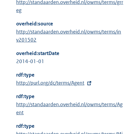
http://standaarden.overheid.nl/owms/terms/grr
eg
overheid:source
http://standaarden.overheid.nl/owms/terms/in
v201502
overheid:startDate
2014-01-01
rdf:type
E
http://purl.org/dc/terms/Agent
x
rdf:type
t
http://standaarden.overheid.nl/owms/terms/Ag
e
ent
r
n
rdf:type
e