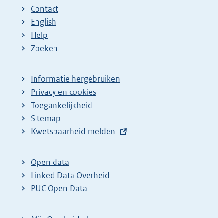
Contact
English
Help
Zoeken
Informatie hergebruiken
Privacy en cookies
Toegankelijkheid
Sitemap
E
Kwetsbaarheid melden
x
t
Open data
e
Linked Data Overheid
r
PUC Open Data
n
e