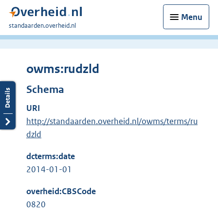
Menu
U
standaarden.overheid.nl
bent
hier:
owms:rudzld
Schema
URI
http://standaarden.overheid.nl/owms/terms/ru
dzld
dcterms:date
2014-01-01
overheid:CBSCode
0820