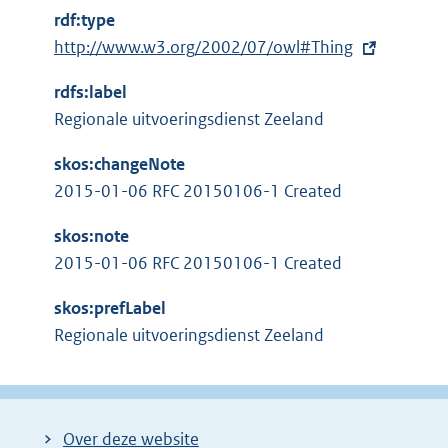
t
rdf:type
e
E
http://www.w3.org/2002/07/owl#Thing
r
x
n
rdfs:label
t
e
Regionale uitvoeringsdienst Zeeland
e
l
r
i
skos:changeNote
n
n
2015-01-06 RFC 20150106-1 Created
e
k
l
skos:note
:
i
2015-01-06 RFC 20150106-1 Created
n
skos:prefLabel
k
Regionale uitvoeringsdienst Zeeland
:
Over deze website