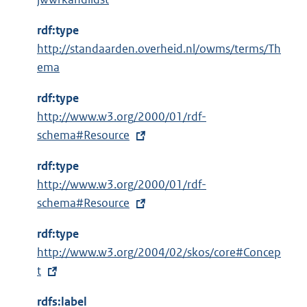
rdf:type
http://standaarden.overheid.nl/owms/terms/Th
ema
rdf:type
E
http://www.w3.org/2000/01/rdf-
x
schema#Resource
t
rdf:type
e
E
http://www.w3.org/2000/01/rdf-
r
x
schema#Resource
n
t
e
rdf:type
e
l
E
http://www.w3.org/2004/02/skos/core#Concep
r
i
x
t
n
n
t
e
k
rdfs:label