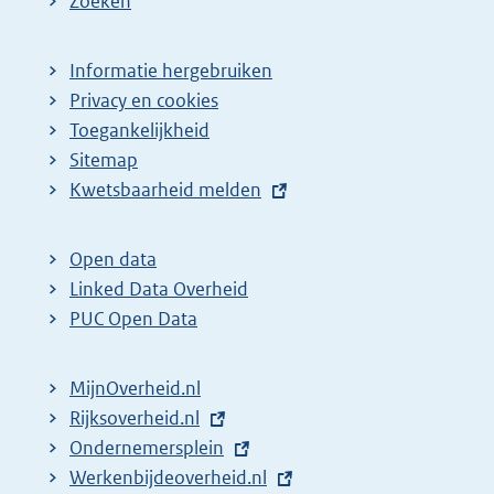
Zoeken
Informatie hergebruiken
Privacy en cookies
Toegankelijkheid
Sitemap
E
Kwetsbaarheid melden
x
t
Open data
e
Linked Data Overheid
r
PUC Open Data
n
e
MijnOverheid.nl
l
E
Rijksoverheid.nl
i
x
E
Ondernemersplein
n
t
x
E
Werkenbijdeoverheid.nl
k