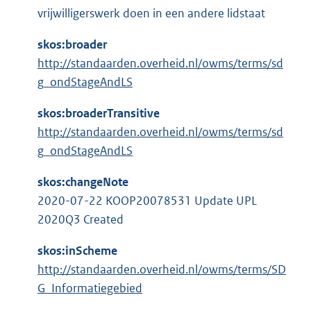
e
l
:
vrijwilligerswerk doen in een andere lidstaat
r
i
n
n
skos:broader
e
k
http://standaarden.overheid.nl/owms/terms/sd
l
:
g_ondStageAndLS
i
n
skos:broaderTransitive
k
http://standaarden.overheid.nl/owms/terms/sd
:
g_ondStageAndLS
skos:changeNote
2020-07-22 KOOP20078531 Update UPL
2020Q3 Created
skos:inScheme
http://standaarden.overheid.nl/owms/terms/SD
G_Informatiegebied