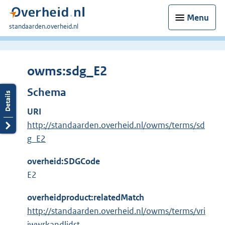
Menu
U
standaarden.overheid.nl
bent
hier:
owms:sdg_E2
Schema
URI
http://standaarden.overheid.nl/owms/terms/sd
g_E2
overheid:SDGCode
E2
overheidproduct:relatedMatch
http://standaarden.overheid.nl/owms/terms/vri
jwwrkandlidst