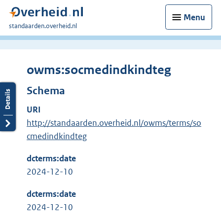
Menu
U
standaarden.overheid.nl
bent
hier:
owms:socmedindkindteg
Schema
URI
http://standaarden.overheid.nl/owms/terms/so
cmedindkindteg
dcterms:date
2024-12-10
dcterms:date
2024-12-10