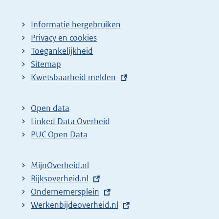
Informatie hergebruiken
Privacy en cookies
Toegankelijkheid
Sitemap
E
Kwetsbaarheid melden
x
t
Open data
e
Linked Data Overheid
r
PUC Open Data
n
e
MijnOverheid.nl
l
E
Rijksoverheid.nl
i
x
E
Ondernemersplein
n
t
x
E
Werkenbijdeoverheid.nl
k
e
t
x