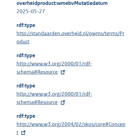
overheidproduct:wmebvMutatiedatum
2025-05-27
rdf:type
http://standaarden.overheid.nl/owms/terms/Pr
oduct
rdf:type
E
http://www.w3.org/2000/01/rdf-
x
schema#Resource
t
rdf:type
e
E
http://www.w3.org/2000/01/rdf-
r
x
schema#Resource
n
t
e
rdf:type
e
l
E
http://www.w3.org/2004/02/skos/core#Concep
r
i
x
t
n