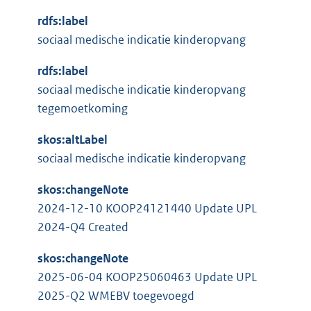
n
t
e
k
rdfs:label
e
l
:
sociaal medische indicatie kinderopvang
r
i
n
n
rdfs:label
e
k
sociaal medische indicatie kinderopvang
l
:
tegemoetkoming
i
n
skos:altLabel
k
sociaal medische indicatie kinderopvang
:
skos:changeNote
2024-12-10 KOOP24121440 Update UPL
2024-Q4 Created
skos:changeNote
2025-06-04 KOOP25060463 Update UPL
2025-Q2 WMEBV toegevoegd