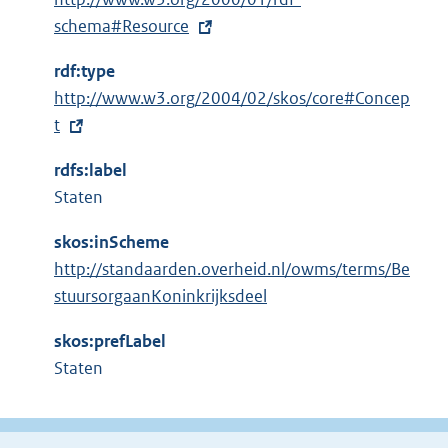
x
schema#Resource
t
rdf:type
e
E
http://www.w3.org/2004/02/skos/core#Concep
r
x
t
n
t
e
rdfs:label
e
l
Staten
r
i
n
n
skos:inScheme
e
k
http://standaarden.overheid.nl/owms/terms/Be
l
:
stuursorgaanKoninkrijksdeel
i
n
skos:prefLabel
k
Staten
: