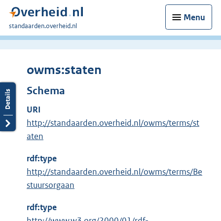
Menu
U
standaarden.overheid.nl
bent
hier:
owms:staten
Schema
URI
http://standaarden.overheid.nl/owms/terms/st
aten
rdf:type
http://standaarden.overheid.nl/owms/terms/Be
stuursorgaan
rdf:type
E
http://www.w3.org/2000/01/rdf-