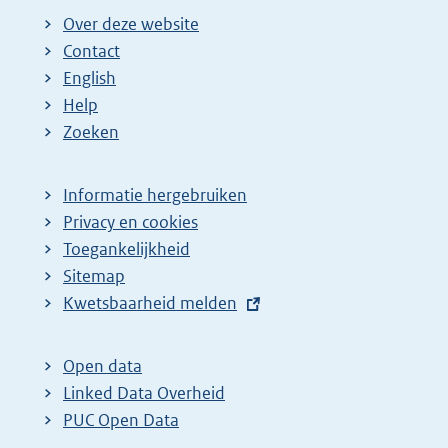
Over deze website
Contact
English
Help
Zoeken
Informatie hergebruiken
Privacy en cookies
Toegankelijkheid
Sitemap
E
Kwetsbaarheid melden
x
t
Open data
e
Linked Data Overheid
r
PUC Open Data
n