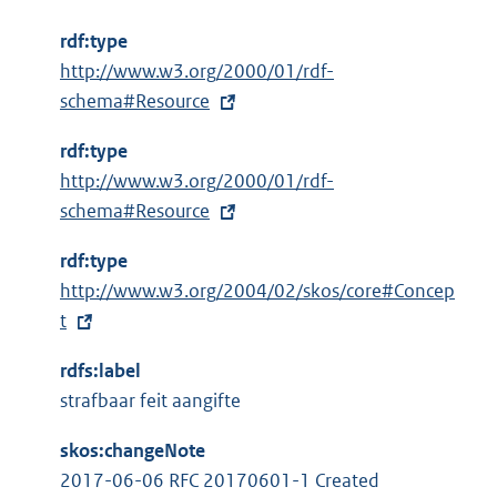
rdf:type
E
http://www.w3.org/2000/01/rdf-
x
schema#Resource
t
rdf:type
e
E
http://www.w3.org/2000/01/rdf-
r
x
schema#Resource
n
t
e
rdf:type
e
l
E
http://www.w3.org/2004/02/skos/core#Concep
r
i
x
t
n
n
t
e
k
rdfs:label
e
l
:
strafbaar feit aangifte
r
i
n
n
skos:changeNote
e
k
2017-06-06 RFC 20170601-1 Created