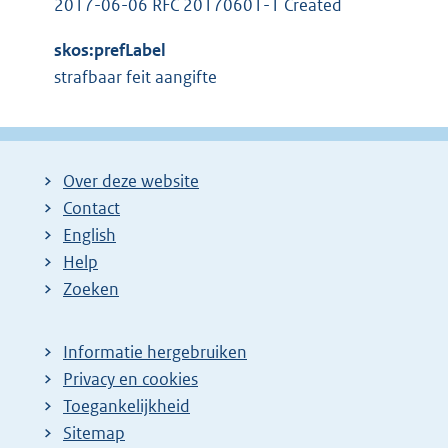
2017-06-06 RFC 20170601-1 Created
skos:prefLabel
strafbaar feit aangifte
Over deze website
Contact
English
Help
Zoeken
Informatie hergebruiken
Privacy en cookies
Toegankelijkheid
Sitemap