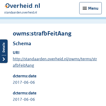
Menu
U
standaarden.overheid.nl
bent
hier:
owms:strafbFeitAang
Schema
URI
http://standaarden.overheid.nl/owms/terms/str
afbFeitAang
dcterms:date
2017-06-06
dcterms:date
2017-06-06