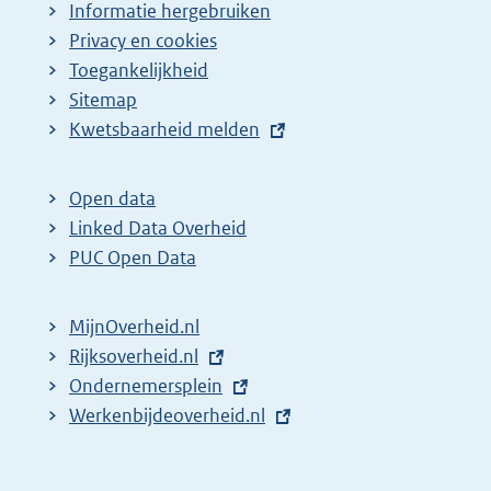
Informatie hergebruiken
Privacy en cookies
Toegankelijkheid
Sitemap
E
Kwetsbaarheid melden
x
t
Open data
e
Linked Data Overheid
r
PUC Open Data
n
e
MijnOverheid.nl
l
E
Rijksoverheid.nl
i
x
E
Ondernemersplein
n
t
x
E
Werkenbijdeoverheid.nl
k
e
t
x
:
r
e
t