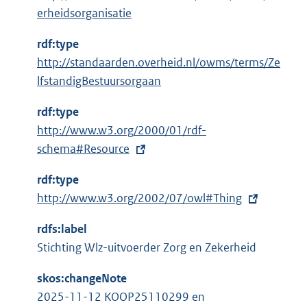
:
erheidsorganisatie
rdf:type
http://standaarden.overheid.nl/owms/terms/Ze
lfstandigBestuursorgaan
rdf:type
E
http://www.w3.org/2000/01/rdf-
x
schema#Resource
t
rdf:type
e
E
http://www.w3.org/2002/07/owl#Thing
r
x
n
rdfs:label
t
e
Stichting Wlz-uitvoerder Zorg en Zekerheid
e
l
r
i
skos:changeNote
n
n
2025-11-12 KOOP25110299 en