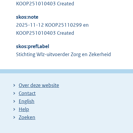
e
k
KOOP251010403 Created
l
:
i
skos:note
n
2025-11-12 KOOP25110299 en
k
KOOP251010403 Created
:
skos:prefLabel
Stichting Wlz-uitvoerder Zorg en Zekerheid
Over deze website
Contact
English
Help
Zoeken