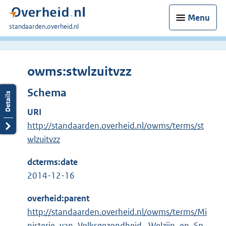
Menu
U
standaarden.overheid.nl
bent
hier:
owms:stwlzuitvzz
Schema
URI
http://standaarden.overheid.nl/owms/terms/st
wlzuitvzz
dcterms:date
2014-12-16
overheid:parent
http://standaarden.overheid.nl/owms/terms/Mi
nisterie_van_Volksgezondheid,_Welzijn_en_Sp