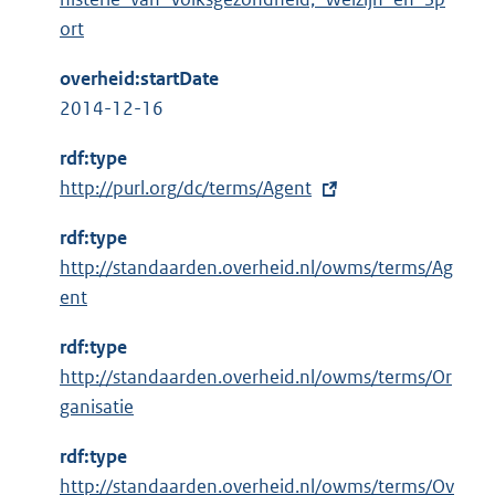
ort
overheid:startDate
2014-12-16
rdf:type
E
http://purl.org/dc/terms/Agent
x
rdf:type
t
http://standaarden.overheid.nl/owms/terms/Ag
e
ent
r
n
rdf:type
e
http://standaarden.overheid.nl/owms/terms/Or
l
ganisatie
i
n
rdf:type
k
http://standaarden.overheid.nl/owms/terms/Ov