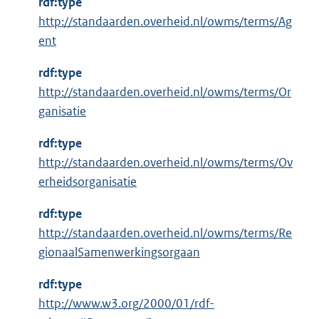
rdf:type
t
http://standaarden.overheid.nl/owms/terms/Ag
e
ent
r
n
rdf:type
e
http://standaarden.overheid.nl/owms/terms/Or
l
ganisatie
i
n
rdf:type
k
http://standaarden.overheid.nl/owms/terms/Ov
:
erheidsorganisatie
rdf:type
http://standaarden.overheid.nl/owms/terms/Re
gionaalSamenwerkingsorgaan
rdf:type
E
http://www.w3.org/2000/01/rdf-