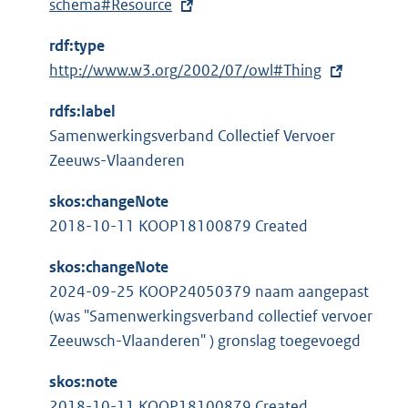
x
schema#Resource
t
rdf:type
e
E
http://www.w3.org/2002/07/owl#Thing
r
x
n
rdfs:label
t
e
Samenwerkingsverband Collectief Vervoer
e
l
Zeeuws-Vlaanderen
r
i
n
n
skos:changeNote
e
k
2018-10-11 KOOP18100879 Created
l
:
i
skos:changeNote
n
2024-09-25 KOOP24050379 naam aangepast
k
(was "Samenwerkingsverband collectief vervoer
:
Zeeuwsch-Vlaanderen" ) gronslag toegevoegd
skos:note
2018-10-11 KOOP18100879 Created