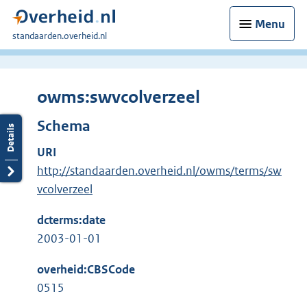
Menu
U
standaarden.overheid.nl
bent
hier:
owms:swvcolverzeel
Schema
URI
http://standaarden.overheid.nl/owms/terms/sw
vcolverzeel
dcterms:date
2003-01-01
overheid:CBSCode
0515