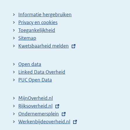
Informatie hergebruiken
Privacy en cookies
Toegankelijkheid
Sitemap
E
Kwetsbaarheid melden
x
t
Open data
e
Linked Data Overheid
r
PUC Open Data
n
e
MijnOverheid.nl
l
E
Rijksoverheid.nl
i
x
E
Ondernemersplein
n
t
x
E
Werkenbijdeoverheid.nl
k
e
t
x