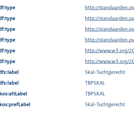
x
df:type
http://standaarden.o
t
df:type
http://standaarden.o
e
df:type
r
http://standaarden.o
n
df:type
http://standaarden.ov
e
df:type
E
http://www.w3.org/2
l
x
df:type
i
E
http://www.w3.org/2
t
n
x
dfs:label
Skal-Tuchtgerecht
e
k
t
dfs:label
r
TBPSKAL
:
e
n
kos:altLabel
r
TBPSKAL
e
n
kos:prefLabel
Skal-Tuchtgerecht
l
e
i
l
n
i
k