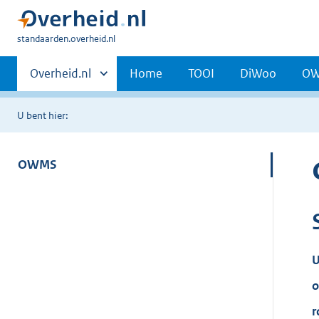
U
standaarden.overheid.nl
bent
Primaire
hier:
Andere
Overheid.nl
Home
TOOI
DiWoo
O
sites
navigatie
binnen
U bent hier:
OWMS
U
o
r