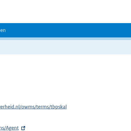
den
verheid.nl/owms/terms/tbpskal
rms/Agent