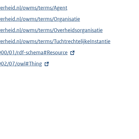
verheid.nl/owms/terms/Agent
verheid.nl/owms/terms/Organisatie
verheid.nl/owms/terms/Overheidsorganisatie
erheid.nl/owms/terms/TuchtrechtelijkeInstantie
000/01/rdf-schema#Resource
002/07/owl#Thing