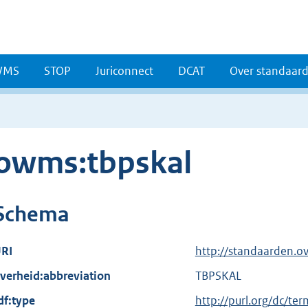
WMS
STOP
Juriconnect
DCAT
Over standaar
owms:tbpskal
Schema
RI
http://standaarden.o
verheid:abbreviation
TBPSKAL
df:type
E
http://purl.org/dc/te