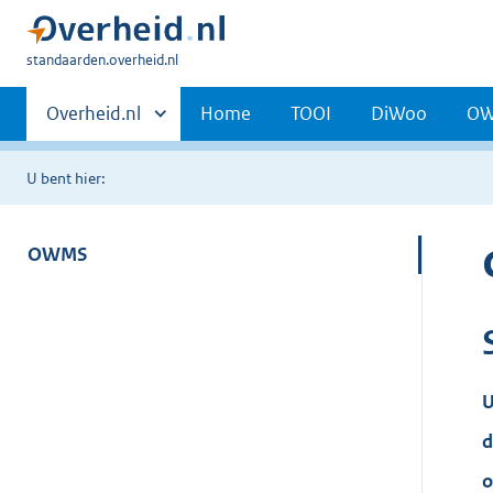
U
standaarden.overheid.nl
bent
Primaire
hier:
Andere
Overheid.nl
Home
TOOI
DiWoo
O
sites
navigatie
binnen
U bent hier:
OWMS
U
d
o