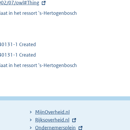
002/07/owl#Thing
aat in het ressort 's-Hertogenbosch
40131-1 Created
40131-1 Created
aat in het ressort 's-Hertogenbosch
MijnOverheid.nl
E
Rijksoverheid.nl
x
E
Ondernemersplein