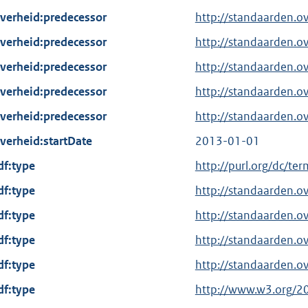
verheid:predecessor
http://standaarden.o
verheid:predecessor
http://standaarden.
verheid:predecessor
http://standaarden.o
verheid:predecessor
http://standaarden.o
verheid:predecessor
http://standaarden.o
verheid:startDate
2013-01-01
df:type
E
http://purl.org/dc/te
x
df:type
http://standaarden.o
t
df:type
http://standaarden.o
e
df:type
r
http://standaarden.o
n
df:type
http://standaarden.ov
e
df:type
E
http://www.w3.org/2
l