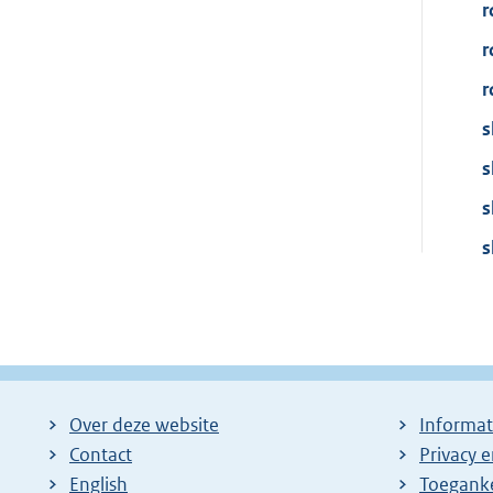
r
r
r
s
s
s
s
Over deze website
Informat
Contact
Privacy 
English
Toeganke