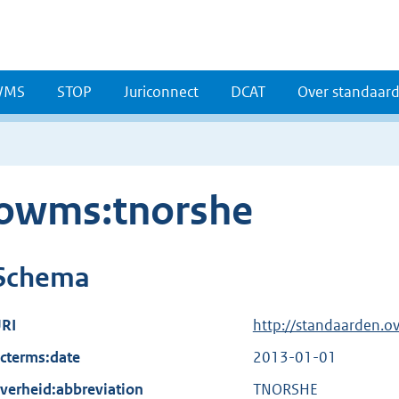
WMS
STOP
Juriconnect
DCAT
Over standaar
owms:tnorshe
Schema
RI
http://standaarden.o
cterms:date
2013-01-01
verheid:abbreviation
TNORSHE