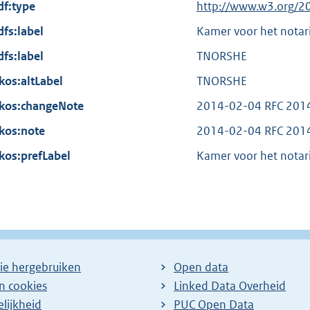
x
df:type
i
E
http://www.w3.org/2
t
n
x
dfs:label
Kamer voor het notari
e
k
t
dfs:label
r
TNORSHE
:
e
n
kos:altLabel
r
TNORSHE
e
n
kos:changeNote
2014-02-04 RFC 201
l
e
kos:note
i
2014-02-04 RFC 201
l
n
kos:prefLabel
i
Kamer voor het notari
k
n
:
k
:
ie hergebruiken
Open data
en cookies
Linked Data Overheid
lijkheid
PUC Open Data