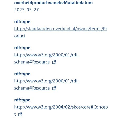
overheidproduct:wmebvMutatiedatum
2025-05-27
rdf:type
http://standaarden.overheid.nl/owms/terms/Pr
oduct
rdf:type
E
http://www.w3.org/2000/01/rdf-
x
schema#Resource
t
rdf:type
e
E
http://www.w3.org/2000/01/rdf-
r
x
schema#Resource
n
t
e
rdf:type
e
l
E
http://www.w3.org/2004/02/skos/core#Concep
r
i
x
t
n