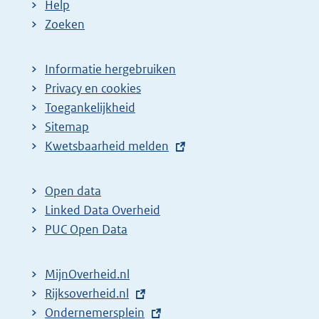
Help
Zoeken
Informatie hergebruiken
Privacy en cookies
Toegankelijkheid
Sitemap
E
Kwetsbaarheid melden
x
t
Open data
e
Linked Data Overheid
r
PUC Open Data
n
e
MijnOverheid.nl
l
E
Rijksoverheid.nl
i
x
E
Ondernemersplein
n