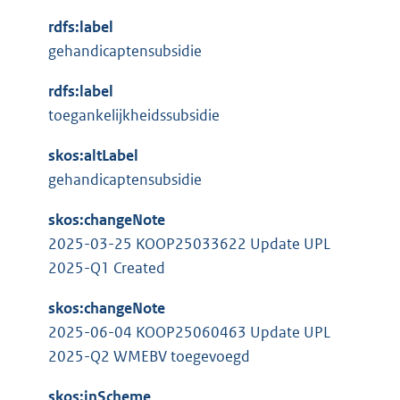
n
t
e
k
rdfs:label
e
l
:
gehandicaptensubsidie
r
i
n
n
rdfs:label
e
k
toegankelijkheidssubsidie
l
:
i
skos:altLabel
n
gehandicaptensubsidie
k
skos:changeNote
:
2025-03-25 KOOP25033622 Update UPL
2025-Q1 Created
skos:changeNote
2025-06-04 KOOP25060463 Update UPL
2025-Q2 WMEBV toegevoegd
skos:inScheme