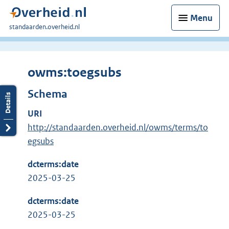
Menu
U
standaarden.overheid.nl
bent
hier:
owms:toegsubs
Schema
URI
http://standaarden.overheid.nl/owms/terms/to
egsubs
dcterms:date
2025-03-25
dcterms:date
2025-03-25