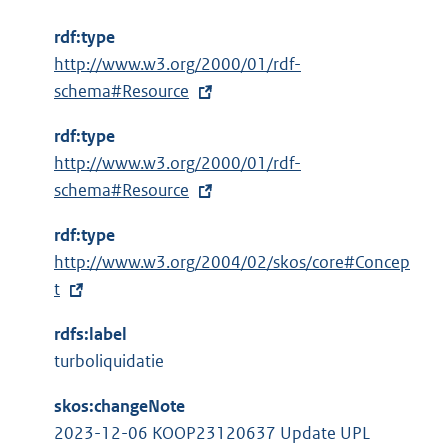
rdf:type
E
http://www.w3.org/2000/01/rdf-
x
schema#Resource
t
rdf:type
e
E
http://www.w3.org/2000/01/rdf-
r
x
schema#Resource
n
t
e
rdf:type
e
l
E
http://www.w3.org/2004/02/skos/core#Concep
r
i
x
t
n
n
t
e
k
rdfs:label
e
l
:
turboliquidatie
r
i
n
n
skos:changeNote
e
k
2023-12-06 KOOP23120637 Update UPL