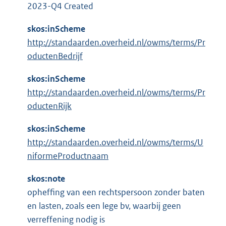
l
:
2023-Q4 Created
i
n
skos:inScheme
k
http://standaarden.overheid.nl/owms/terms/Pr
:
oductenBedrijf
skos:inScheme
http://standaarden.overheid.nl/owms/terms/Pr
oductenRijk
skos:inScheme
http://standaarden.overheid.nl/owms/terms/U
niformeProductnaam
skos:note
opheffing van een rechtspersoon zonder baten
en lasten, zoals een lege bv, waarbij geen
verreffening nodig is