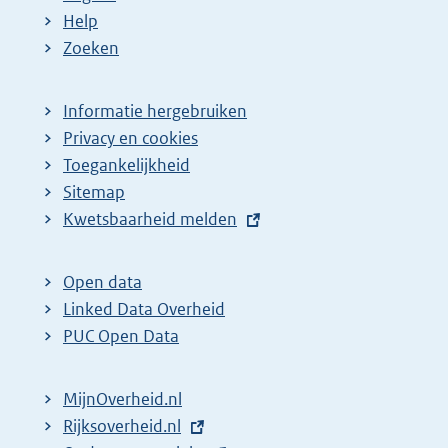
Help
Zoeken
Informatie hergebruiken
Privacy en cookies
Toegankelijkheid
Sitemap
E
Kwetsbaarheid melden
x
t
Open data
e
Linked Data Overheid
r
PUC Open Data
n
e
MijnOverheid.nl
l
E
Rijksoverheid.nl
i