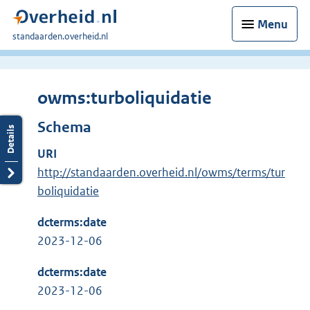
Menu
U
standaarden.overheid.nl
bent
hier:
owms:turboliquidatie
Schema
URI
http://standaarden.overheid.nl/owms/terms/tur
boliquidatie
dcterms:date
2023-12-06
dcterms:date
2023-12-06