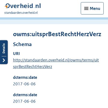
Menu
U
standaarden.overheid.nl
bent
hier:
owms:uitsprBestRechtHerzVerz
Schema
URI
http://standaarden.overheid.nl/owms/terms/uit
sprBestRechtHerzVerz
dcterms:date
2017-06-06
dcterms:date
2017-06-06