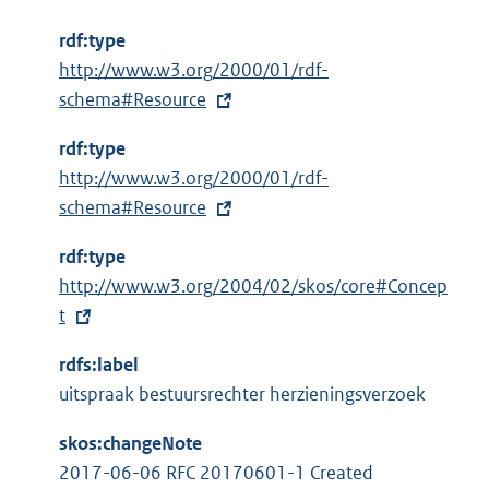
rdf:type
E
http://www.w3.org/2000/01/rdf-
x
schema#Resource
t
rdf:type
e
E
http://www.w3.org/2000/01/rdf-
r
x
schema#Resource
n
t
e
rdf:type
e
l
E
http://www.w3.org/2004/02/skos/core#Concep
r
i
x
t
n
n
t
e
k
rdfs:label
e
l
:
uitspraak bestuursrechter herzieningsverzoek
r
i
n
n
skos:changeNote
e
k
2017-06-06 RFC 20170601-1 Created