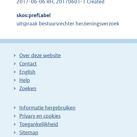
2017-06-06 RFC 20170601-1 Created
skos:prefLabel
uitspraak bestuursrechter herzieningsverzoek
Over deze website
Contact
English
Help
Zoeken
Informatie hergebruiken
Privacy en cookies
Toegankelijkheid
Sitemap