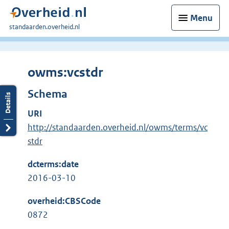
Menu
U
standaarden.overheid.nl
bent
hier:
owms:vcstdr
Schema
URI
http://standaarden.overheid.nl/owms/terms/vc
stdr
dcterms:date
2016-03-10
overheid:CBSCode
0872