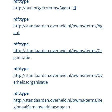
rdf:type
E
http://purl.org/dc/terms/Agent
x
rdf:type
t
http://standaarden.overheid.nl/owms/terms/Ag
e
ent
r
n
rdf:type
e
http://standaarden.overheid.nl/owms/terms/Or
l
ganisatie
i
n
rdf:type
k
http://standaarden.overheid.nl/owms/terms/Ov
:
erheidsorganisatie
rdf:type
http://standaarden.overheid.nl/owms/terms/Re
gionaalSamenwerkingsorgaan