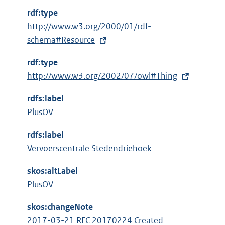
rdf:type
E
http://www.w3.org/2000/01/rdf-
x
schema#Resource
t
rdf:type
e
E
http://www.w3.org/2002/07/owl#Thing
r
x
n
rdfs:label
t
e
PlusOV
e
l
r
i
rdfs:label
n
n
Vervoerscentrale Stedendriehoek
e
k
l
skos:altLabel
:
i
PlusOV
n
skos:changeNote
k
2017-03-21 RFC 20170224 Created