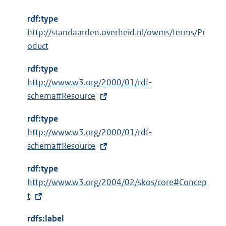
rdf:type
http://standaarden.overheid.nl/owms/terms/Pr
oduct
rdf:type
E
http://www.w3.org/2000/01/rdf-
x
schema#Resource
t
rdf:type
e
E
http://www.w3.org/2000/01/rdf-
r
x
schema#Resource
n
t
e
rdf:type
e
l
E
http://www.w3.org/2004/02/skos/core#Concep
r
i
x
t
n
n
t
e
k
rdfs:label
e