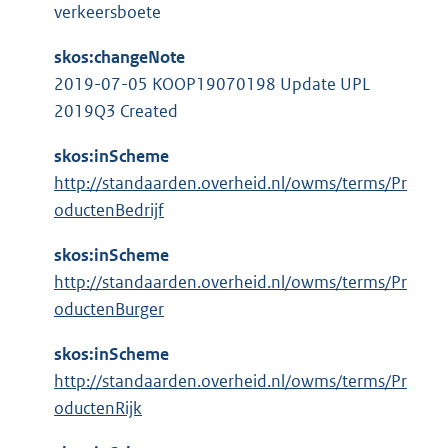
l
:
verkeersboete
r
i
n
n
skos:changeNote
e
k
2019-07-05 KOOP19070198 Update UPL
l
:
2019Q3 Created
i
n
skos:inScheme
k
http://standaarden.overheid.nl/owms/terms/Pr
:
oductenBedrijf
skos:inScheme
http://standaarden.overheid.nl/owms/terms/Pr
oductenBurger
skos:inScheme
http://standaarden.overheid.nl/owms/terms/Pr
oductenRijk