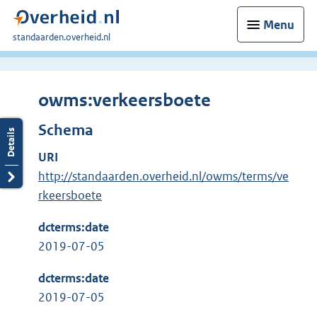
Menu
U
standaarden.overheid.nl
bent
hier:
owms:verkeersboete
Schema
URI
http://standaarden.overheid.nl/owms/terms/ve
rkeersboete
dcterms:date
2019-07-05
dcterms:date
2019-07-05