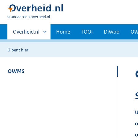
U
standaarden.overheid.nl
bent
Primaire
hier:
Andere
Overheid.nl
Home
TOOI
DiWoo
O
sites
navigatie
binnen
U bent hier:
OWMS
U
o
o