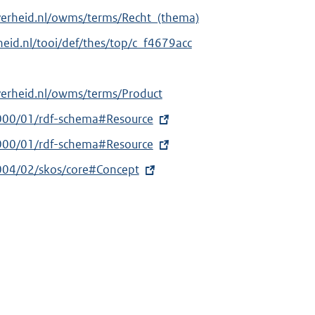
verheid.nl/owms/terms/Recht_(thema)
rheid.nl/tooi/def/thes/top/c_f4679acc
verheid.nl/owms/terms/Product
000/01/rdf-schema#Resource
000/01/rdf-schema#Resource
004/02/skos/core#Concept