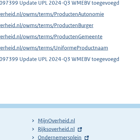
097399 Update UPL 2024-Q3 WMEBV toegevoegd
overheid.nl/owms/terms/ProductenAutonomie
verheid.nl/owms/terms/ProductenBurger
overheid.nl/owms/terms/ProductenGemeente
overheid.nl/owms/terms/UniformeProductnaam
097399 Update UPL 2024-Q3 WMEBV toegevoegd
MijnOverheid.nl
E
Rijksoverheid.nl
x
E
Ondernemersplein