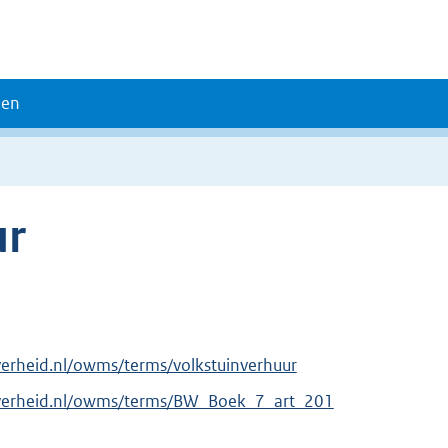
den
ur
verheid.nl/owms/terms/volkstuinverhuur
overheid.nl/owms/terms/BW_Boek_7_art_201