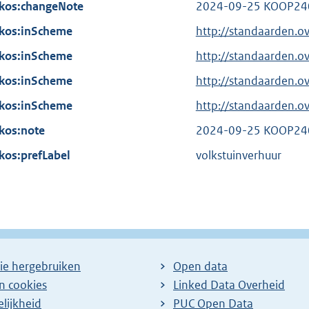
n
kos:changeNote
i
2024-09-25 KOOP24
:
k
n
kos:inScheme
http://standaarden.
:
k
kos:inScheme
http://standaarden.o
:
kos:inScheme
http://standaarden.
kos:inScheme
http://standaarden.
kos:note
2024-09-25 KOOP24
kos:prefLabel
volkstuinverhuur
ie hergebruiken
Open data
en cookies
Linked Data Overheid
lijkheid
PUC Open Data