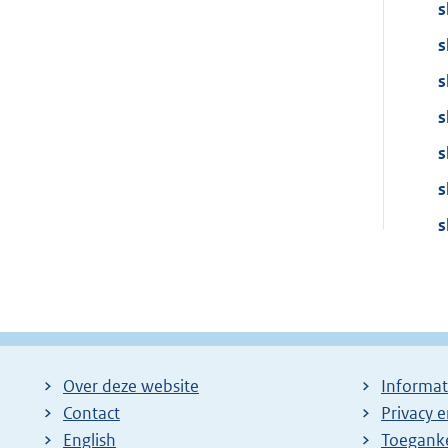
s
s
s
s
s
s
s
Over deze website
Informat
Contact
Privacy 
English
Toeganke