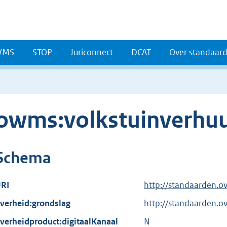
WMS
STOP
Juriconnect
DCAT
Over standaar
owms:volkstuinverhu
Schema
RI
http://standaarden.o
verheid:grondslag
http://standaarden.
verheidproduct:digitaalKanaal
N