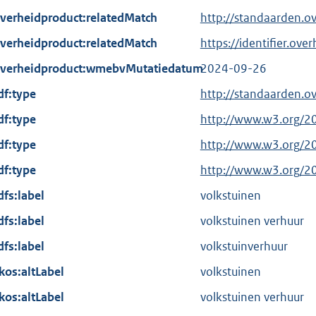
verheidproduct:relatedMatch
http://standaarden.o
verheidproduct:relatedMatch
https://identifier.ove
verheidproduct:wmebvMutatiedatum
2024-09-26
df:type
http://standaarden.o
df:type
E
http://www.w3.org/2
x
df:type
E
http://www.w3.org/2
t
x
df:type
E
http://www.w3.org/2
e
t
x
dfs:label
r
volkstuinen
e
t
n
dfs:label
r
volkstuinen verhuur
e
e
n
dfs:label
r
volkstuinverhuur
l
e
n
kos:altLabel
i
volkstuinen
l
e
n
kos:altLabel
i
volkstuinen verhuur
l
k