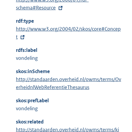
x
schema#Resource
t
rdf:type
e
E
http://www.w3.org/2004/02/skos/core#Concep
r
x
t
n
t
e
rdfs:label
e
l
vondeling
r
i
n
n
skos:inScheme
e
k
http://standaarden.overheid.nl/owms/terms/Ov
l
:
erheidnlWebReferentieThesaurus
i
n
skos:prefLabel
k
vondeling
:
skos:related
http://standaarden.overheid.nl/owms/terms/ki