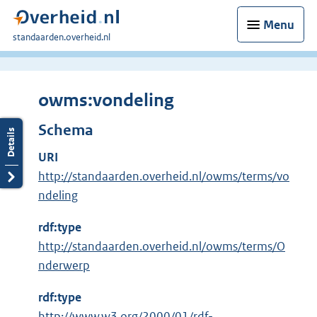
Menu
U
standaarden.overheid.nl
bent
hier:
owms:vondeling
Schema
URI
http://standaarden.overheid.nl/owms/terms/vo
ndeling
rdf:type
http://standaarden.overheid.nl/owms/terms/O
nderwerp
rdf:type
E
http://www.w3.org/2000/01/rdf-