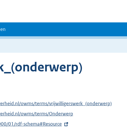
den
rk_(onderwerp)
verheid.nl/owms/terms/vrijwilligerswerk_(onderwerp)
overheid.nl/owms/terms/Onderwerp
000/01/rdf-schema#Resource