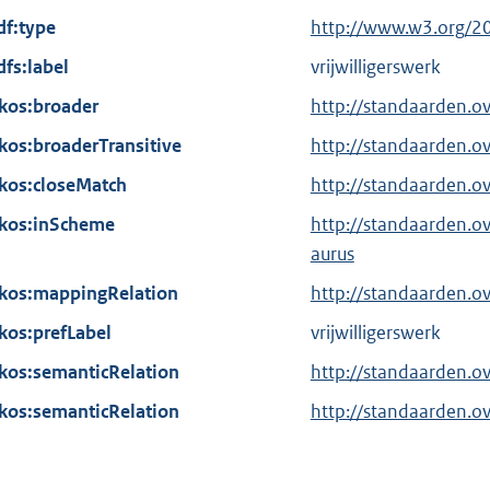
x
df:type
E
http://www.w3.org/2
t
x
dfs:label
vrijwilligerswerk
e
t
kos:broader
r
http://standaarden.o
e
n
kos:broaderTransitive
r
http://standaarden.o
e
n
kos:closeMatch
http://standaarden.o
l
e
kos:inScheme
i
http://standaarden.o
l
n
aurus
i
k
kos:mappingRelation
n
http://standaarden.o
:
k
kos:prefLabel
vrijwilligerswerk
:
kos:semanticRelation
http://standaarden.o
kos:semanticRelation
http://standaarden.o