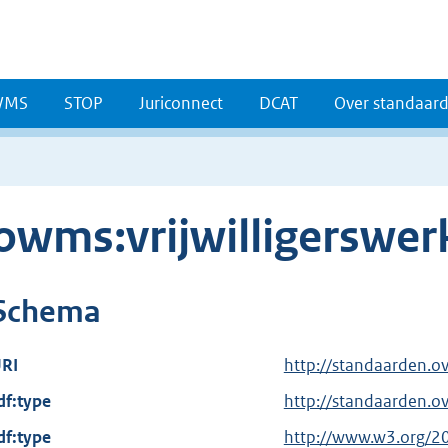
WMS
STOP
Juriconnect
DCAT
Over standaar
owms:vrijwilligerswe
Schema
RI
http://standaarden.o
df:type
http://standaarden.
df:type
E
http://www.w3.org/2