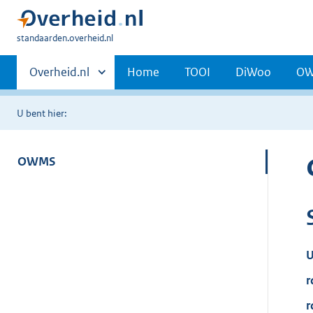
U
standaarden.overheid.nl
bent
Primaire
hier:
Andere
Overheid.nl
Home
TOOI
DiWoo
O
sites
navigatie
binnen
U bent hier:
OWMS
U
r
r