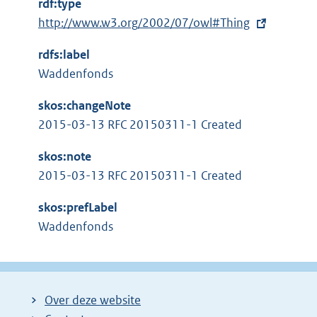
rdf:type
e
E
http://www.w3.org/2002/07/owl#Thing
r
x
n
rdfs:label
t
e
Waddenfonds
e
l
r
i
skos:changeNote
n
n
2015-03-13 RFC 20150311-1 Created
e
k
l
skos:note
:
i
2015-03-13 RFC 20150311-1 Created
n
skos:prefLabel
k
Waddenfonds
:
Over deze website