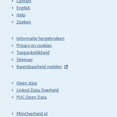
Contact
English
Help
Zoeken
Informatie hergebruiken
Privacy en cookies
Toegankelijkheid
Sitemap
E
Kwetsbaarheid melden
x
t
Open data
e
Linked Data Overheid
r
PUC Open Data
n
e
MijnOverheid.nl
l