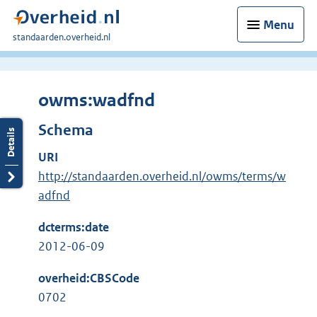
Menu
U
standaarden.overheid.nl
bent
hier:
owms:wadfnd
Schema
URI
http://standaarden.overheid.nl/owms/terms/w
adfnd
dcterms:date
2012-06-09
overheid:CBSCode
0702