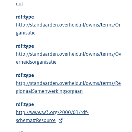
ent
r
n
rdf:type
e
http://standaarden.overheid.nl/owms/terms/Or
l
ganisatie
i
n
rdf:type
k
http://standaarden.overheid.nl/owms/terms/Ov
:
erheidsorganisatie
rdf:type
http://standaarden.overheid.nl/owms/terms/Re
gionaalSamenwerkingsorgaan
rdf:type
E
http://www.w3.org/2000/01/rdf-
x
schema#Resource
t