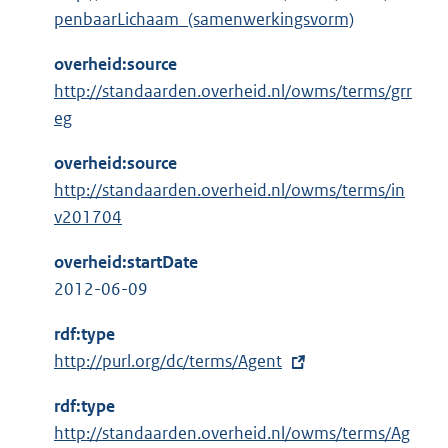
penbaarLichaam_(samenwerkingsvorm)
overheid:source
http://standaarden.overheid.nl/owms/terms/grr
eg
overheid:source
http://standaarden.overheid.nl/owms/terms/in
v201704
overheid:startDate
2012-06-09
rdf:type
E
http://purl.org/dc/terms/Agent
x
rdf:type
t
http://standaarden.overheid.nl/owms/terms/Ag
e