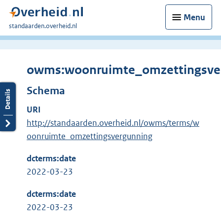
Menu
U
standaarden.overheid.nl
bent
hier:
owms:woonruimte_omzettingsve
Schema
URI
http://standaarden.overheid.nl/owms/terms/w
oonruimte_omzettingsvergunning
dcterms:date
2022-03-23
dcterms:date
2022-03-23