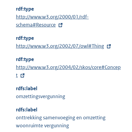
t
rdf:type
e
E
http://www.w3.org/2000/01/rdf-
r
x
schema#Resource
n
t
e
rdf:type
e
l
E
http://www.w3.org/2002/07/owl#Thing
r
i
x
n
n
rdf:type
t
e
k
E
http://www.w3.org/2004/02/skos/core#Concep
e
l
:
x
t
r
i
t
n
n
rdfs:label
e
e
k
omzettingsvergunning
r
l
:
n
i
rdfs:label
e
n
onttrekking samenvoeging en omzetting
l
k
woonruimte vergunning
i