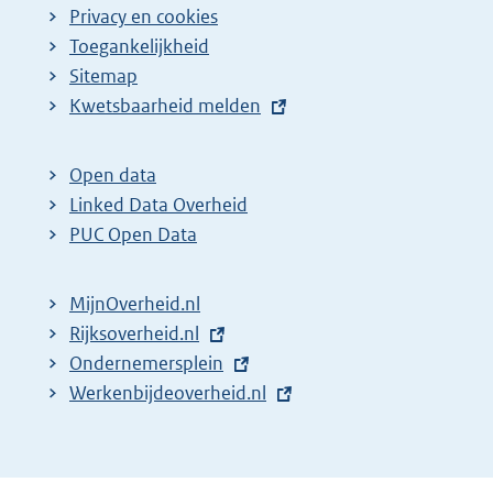
Privacy en cookies
Toegankelijkheid
Sitemap
E
Kwetsbaarheid melden
x
t
Open data
e
Linked Data Overheid
r
PUC Open Data
n
e
MijnOverheid.nl
l
E
Rijksoverheid.nl
i
x
E
Ondernemersplein
n
t
x
E
Werkenbijdeoverheid.nl
k
e
t
x
:
r
e
t
n
r
e