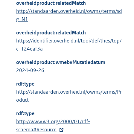
overheidproduct:relatedMatch
http://standaarden.overheid.nl/owms/terms/sd
g_N1
overheidproduct:relatedMatch
https://identifier.overheid.nl/tooi/def/thes/top/
c_124eaf3a
overheidproduct:wmebvMutatiedatum
2024-09-26
rdf:type
http://standaarden.overheid.nl/owms/terms/Pr
oduct
rdf:type
E
http://www.w3.org/2000/01/rdf-
x
schema#Resource