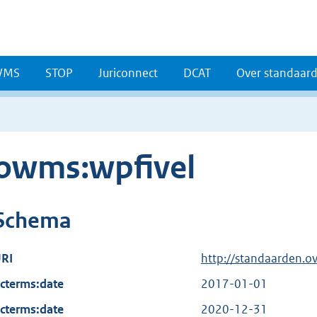
WMS
STOP
Juriconnect
DCAT
Over standaar
owms:wpfivel
Schema
RI
http://standaarden.o
cterms:date
2017-01-01
cterms:date
2020-12-31