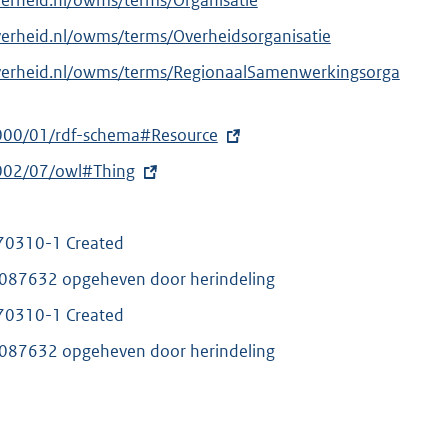
verheid.nl/owms/terms/Organisatie
verheid.nl/owms/terms/Overheidsorganisatie
overheid.nl/owms/terms/RegionaalSamenwerkingsorga
000/01/rdf-schema#Resource
002/07/owl#Thing
70310-1 Created
87632 opgeheven door herindeling
70310-1 Created
87632 opgeheven door herindeling