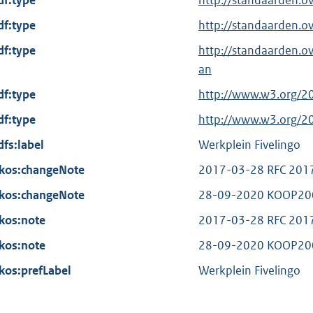
df:type
http://standaarden.o
e
df:type
r
http://standaarden.o
n
df:type
http://standaarden.
e
an
l
df:type
E
http://www.w3.org/2
i
x
df:type
n
E
http://www.w3.org/2
t
k
x
dfs:label
Werkplein Fivelingo
e
:
t
kos:changeNote
r
2017-03-28 RFC 201
e
n
kos:changeNote
r
28-09-2020 KOOP200
e
n
kos:note
2017-03-28 RFC 201
l
e
kos:note
i
28-09-2020 KOOP200
l
n
kos:prefLabel
i
Werkplein Fivelingo
k
n
:
k