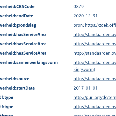
verheid:CBSCode
0879
verheid:endDate
2020-12-31
verheid:grondslag
bron: https://zoek.of
verheid:hasServiceArea
http://standaarden.
verheid:hasServiceArea
http://standaarden.o
verheid:hasServiceArea
http://standaarden.
verheid:samenwerkingsvorm
http://standaarden.
kingsvorm)
verheid:source
http://standaarden.o
verheid:startDate
2017-01-01
df:type
E
http://purl.org/dc/te
x
df:type
http://standaarden.o
t