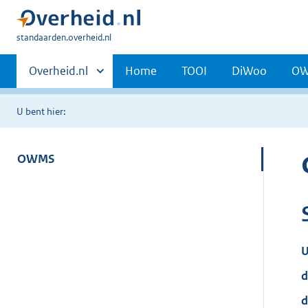
U
standaarden.overheid.nl
bent
Primaire
hier:
Andere
Overheid.nl
Home
TOOI
DiWoo
O
sites
navigatie
binnen
U bent hier:
OWMS
U
d
d