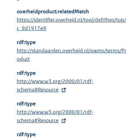
overheidproduct:relatedMatch
https://identifier.overheid.nl/tooi/def/thes/top/
c_9d1917e9
rdf:type
http://standaarden.overheid.nl/owms/terms/Pr
oduct
rdf:type
E
http://www.w3.org/2000/01/rdf-
x
schema#Resource
t
rdf:type
e
E
http://www.w3.org/2000/01/rdf-
r
x
schema#Resource
n
t
e
rdf:type
e