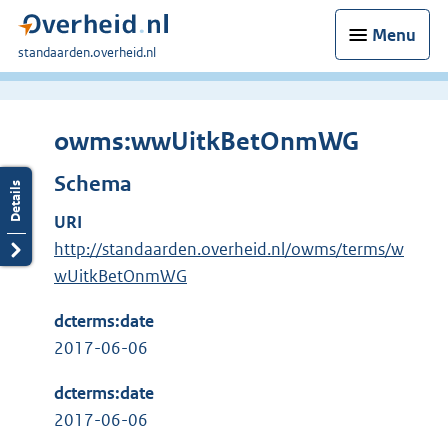
Menu
U
standaarden.overheid.nl
bent
hier:
owms:wwUitkBetOnmWG
Schema
URI
http://standaarden.overheid.nl/owms/terms/w
wUitkBetOnmWG
dcterms:date
2017-06-06
dcterms:date
2017-06-06