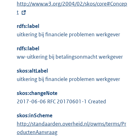
l
E
http://www.w3.org/2004/02/skos/core#Concep
r
i
x
t
n
n
t
e
k
rdfs:label
e
l
:
uitkering bij financiele problemen werkgever
r
i
n
n
rdfs:label
e
k
ww-uitkering bij betalingsonmacht werkgever
l
:
i
skos:altLabel
n
uitkering bij financiele problemen werkgever
k
skos:changeNote
:
2017-06-06 RFC 20170601-1 Created
skos:inScheme
http://standaarden.overheid.nl/owms/terms/Pr
oductenAanvraag