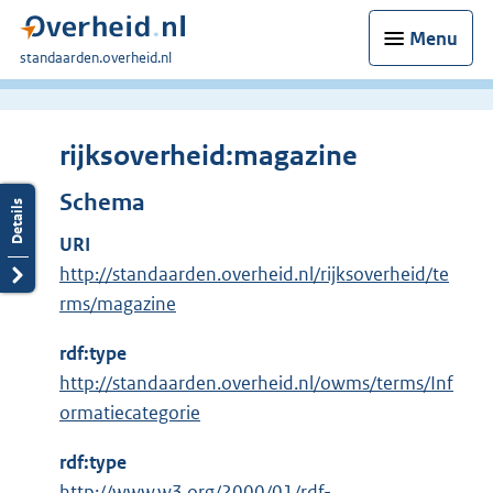
Menu
U
standaarden.overheid.nl
bent
hier:
rijksoverheid:magazine
Schema
URI
http://standaarden.overheid.nl/rijksoverheid/te
rms/magazine
rdf:type
http://standaarden.overheid.nl/owms/terms/Inf
ormatiecategorie
rdf:type
E
http://www.w3.org/2000/01/rdf-