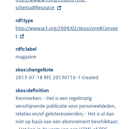
x
schema#Resource
t
rdf:type
e
E
http://www.w3.org/2004/02/skos/core#Concep
r
x
t
n
t
e
rdfs:label
e
l
magazine
r
i
n
n
skos:changeNote
e
k
2013-07-18 RFC 20130716-1 Created
l
:
i
skos:definition
n
Kenmerken: - Het is een regelmatig
k
verschijnende publicatie voor personeelsleden,
:
relaties en/of geïnteresseerden; - Het is al dan
niet op basis van een abonnement beschikbaar;