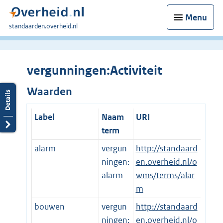
Menu
U
standaarden.overheid.nl
bent
hier:
vergunningen:Activiteit
Waarden
Label
Naam
URI
term
alarm
vergun
http://standaard
ningen:
en.overheid.nl/o
alarm
wms/terms/alar
m
bouwen
vergun
http://standaard
ningen:
en.overheid.nl/o