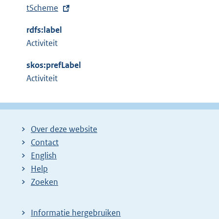
x
tScheme
n
t
e
rdfs:label
e
l
Activiteit
r
i
n
n
skos:prefLabel
e
k
Activiteit
l
:
i
n
k
Over deze website
:
Contact
English
Help
Zoeken
Informatie hergebruiken