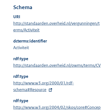
Schema
URI
http://standaarden.overheid.nl/vergunningen/t
erms/Activiteit
dcterms:identifier
Activiteit
rdf:type
http://standaarden.overheid.nl/owms/terms/CV
rdf:type
E
http://www.w3.org/2000/01/rdf-
x
schema#Resource
t
rdf:type
e
E
http://www.w3.org/2004/02/skos/core#Concep
r