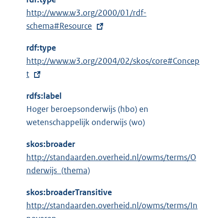
E
http://www.w3.org/2000/01/rdf-
x
schema#Resource
t
rdf:type
e
E
http://www.w3.org/2004/02/skos/core#Concep
r
x
t
n
t
e
rdfs:label
e
l
Hoger beroepsonderwijs (hbo) en
r
i
wetenschappelijk onderwijs (wo)
n
n
e
k
skos:broader
l
:
http://standaarden.overheid.nl/owms/terms/O
i
nderwijs_(thema)
n
k
skos:broaderTransitive
:
http://standaarden.overheid.nl/owms/terms/In