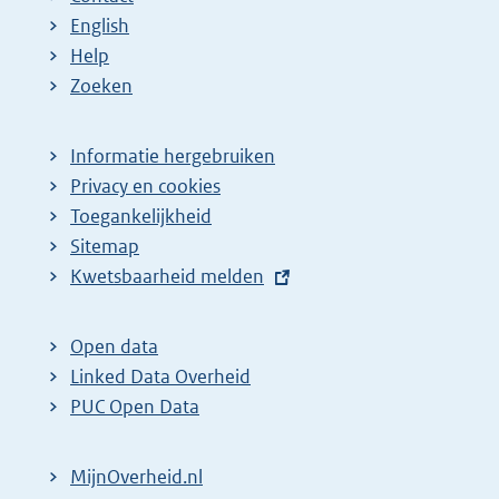
English
Help
Zoeken
Informatie hergebruiken
Privacy en cookies
Toegankelijkheid
Sitemap
E
Kwetsbaarheid melden
x
t
Open data
e
Linked Data Overheid
r
PUC Open Data
n
e
MijnOverheid.nl
l